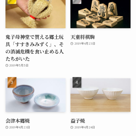
鬼子母神堂で買える郷土玩
天童将棋駒
具「すすきみみずく」、そ
2019年4月23日
の消滅危機を食い止める人
たちがいた
2019年5月5日
会津本郷焼
益子焼
2019年4月23日
2019年4月24日