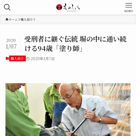
MENU
ホーム
職人紹介
受刑者に継ぐ伝統 塀の中に通い続
2020
1/07
ける94歳「塗り師」
職人紹介
2020年1月7日