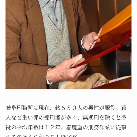
岐阜刑務所は現在、約５８０人の男性が服役。殺
人など重い罪の受刑者が多く、無期刑を除くと懲
役の平均年数は１２年。春慶塗の刑務作業に従事
するのは４０代の５人ほどだ。