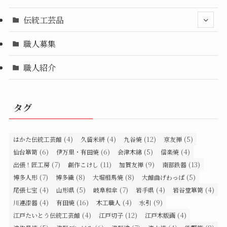
伝統工芸品
職人募集
職人紹介
タグ
(4)
(4)
(12)
(5)
はかた伝統工芸館
久留米絣
九谷焼
京友禅
(6)
(6)
(5)
(4)
仙台箪笥
伊万里・有田焼
会津木綿
信楽焼
(7)
(11)
(9)
(13)
出張！匠工房
創作こけし
加賀友禅
南部鉄器
(7)
(8)
(8)
(5)
博多人形
博多織
大堀相馬焼
大館曲げわっぱ
(4)
(5)
(7)
(4)
(4)
尾張七宝
山形県
岐阜和傘
岩手県
岩谷堂箪笥
(4)
(16)
(4)
(9)
川連漆器
有田焼
木工職人
水引
(4)
(12)
(4)
江戸たいとう伝統工芸館
江戸切子
江戸木版画