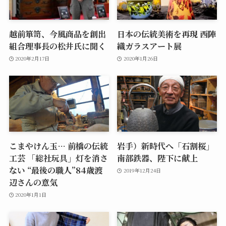
越前箪笥、今風商品を創出
日本の伝統美術を再現 西陣
組合理事長の松井氏に聞く
織ガラスアート展
2020年2月17日
2020年1月26日
こまやけん玉… 前橋の伝統
岩手）新時代へ「石割桜」
工芸 「総社玩具」灯を消さ
南部鉄器、陛下に献上
ない “最後の職人”84歳渡
2019年12月24日
辺さんの意気
2020年1月1日