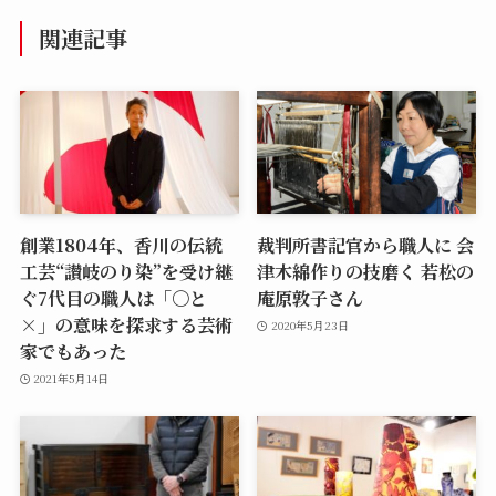
関連記事
創業1804年、香川の伝統
裁判所書記官から職人に 会
工芸“讃岐のり染”を受け継
津木綿作りの技磨く 若松の
ぐ7代目の職人は「〇と
庵原敦子さん
×」の意味を探求する芸術
2020年5月23日
家でもあった
2021年5月14日