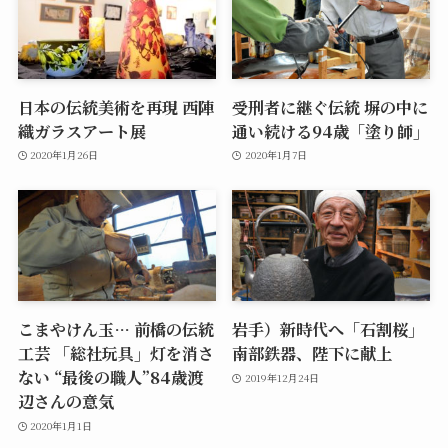
日本の伝統美術を再現 西陣
受刑者に継ぐ伝統 塀の中に
織ガラスアート展
通い続ける94歳「塗り師」
2020年1月26日
2020年1月7日
こまやけん玉… 前橋の伝統
岩手）新時代へ「石割桜」
工芸 「総社玩具」灯を消さ
南部鉄器、陛下に献上
ない “最後の職人”84歳渡
2019年12月24日
辺さんの意気
2020年1月1日