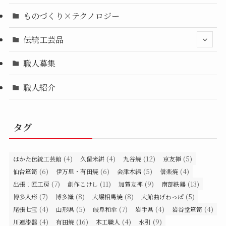
ものづくり×テクノロジー
伝統工芸品
職人募集
職人紹介
タグ
(4)
(4)
(12)
(5)
はかた伝統工芸館
久留米絣
九谷焼
京友禅
(6)
(6)
(5)
(4)
仙台箪笥
伊万里・有田焼
会津木綿
信楽焼
(7)
(11)
(9)
(13)
出張！匠工房
創作こけし
加賀友禅
南部鉄器
(7)
(8)
(8)
(5)
博多人形
博多織
大堀相馬焼
大館曲げわっぱ
(4)
(5)
(7)
(4)
(4)
尾張七宝
山形県
岐阜和傘
岩手県
岩谷堂箪笥
(4)
(16)
(4)
(9)
川連漆器
有田焼
木工職人
水引