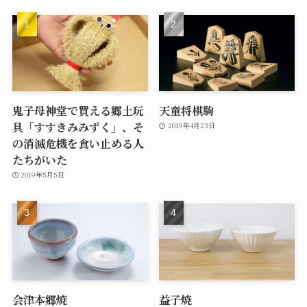
鬼子母神堂で買える郷土玩
天童将棋駒
具「すすきみみずく」、そ
2019年4月23日
の消滅危機を食い止める人
たちがいた
2019年5月5日
会津本郷焼
益子焼