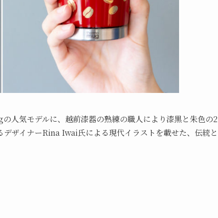
mugの人気モデルに、越前漆器の熟練の職人により漆黒と朱色の2
ザイナーRina Iwai氏による現代イラストを載せた、伝統と