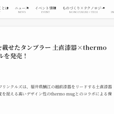
くとは
ニュース
イベント情報
ものづくり×テクノロジー
T
NEWS
EVENT
MONOZUKURI×TECH
I
載せたタンブラー 土直漆器×thermo
ルを発売！
ラフリンクルズは、福井県鯖江の越前漆器をリードする土直漆器
捉える高いデザイン性のthermo mugとのコラボによる保