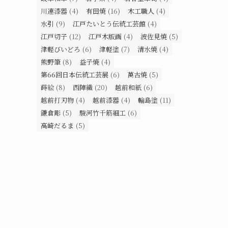
川連漆器
(4)
有田焼
(16)
木工職人
(4)
水引
(9)
江戸たいとう伝統工芸館
(4)
江戸切子
(12)
江戸木版画
(4)
波佐見焼
(5)
津軽びいどろ
(6)
津軽塗
(7)
清水焼
(4)
熊野筆
(8)
益子焼
(4)
第66回日本伝統工芸展
(6)
萬古焼
(5)
蒔絵
(8)
西陣織
(20)
越前和紙
(6)
越前打刃物
(4)
越前漆器
(4)
輪島塗
(11)
鎌倉彫
(5)
駿河竹千筋細工
(6)
高崎だるま
(5)