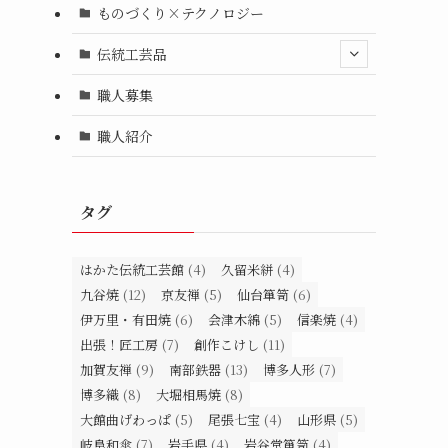
ものづくり×テクノロジー
伝統工芸品
職人募集
職人紹介
タグ
はかた伝統工芸館
(4)
久留米絣
(4)
九谷焼
(12)
京友禅
(5)
仙台箪笥
(6)
伊万里・有田焼
(6)
会津木綿
(5)
信楽焼
(4)
出張！匠工房
(7)
創作こけし
(11)
加賀友禅
(9)
南部鉄器
(13)
博多人形
(7)
博多織
(8)
大堀相馬焼
(8)
大館曲げわっぱ
(5)
尾張七宝
(4)
山形県
(5)
岐阜和傘
(7)
岩手県
(4)
岩谷堂箪笥
(4)