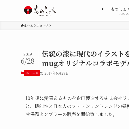
ものしょ
ABOU
ホーム
ニュース
伝統の漆に現代のイラストを
2019
6/28
mugオリジナルコラボモデ
ニュース
2019年6月28日
10年後に愛着あるものを企画製造する株式会社
と、機能性×日本人のファッショントレンドの感度を
冷保温タンブラーの販売を開始致しました。