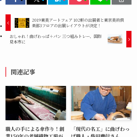
2019東美アートフェア 102軒の出展者と東京美術倶
楽部3フロアの出展レイアウトが決定！
おしゃれ！曲げわっぱ＋パン 三つ組みトレー、国際
見本市に
関連記事
職人の手による傘作り！創
「現代の名工」に曲げわっ
業150年の老舗織物工場が
ぱ職人・柴田慶信さん