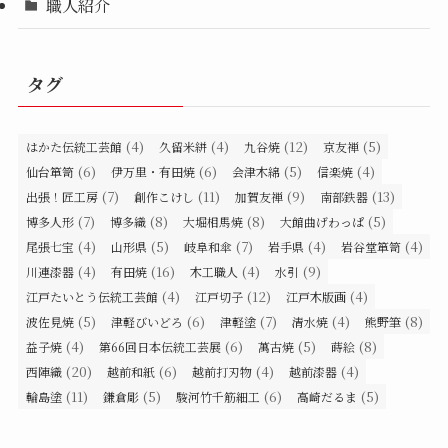
職人紹介
タグ
(4)
(4)
(12)
(5)
はかた伝統工芸館
久留米絣
九谷焼
京友禅
(6)
(6)
(5)
(4)
仙台箪笥
伊万里・有田焼
会津木綿
信楽焼
(7)
(11)
(9)
(13)
出張！匠工房
創作こけし
加賀友禅
南部鉄器
(7)
(8)
(8)
(5)
博多人形
博多織
大堀相馬焼
大館曲げわっぱ
(4)
(5)
(7)
(4)
(4)
尾張七宝
山形県
岐阜和傘
岩手県
岩谷堂箪笥
(4)
(16)
(4)
(9)
川連漆器
有田焼
木工職人
水引
(4)
(12)
(4)
江戸たいとう伝統工芸館
江戸切子
江戸木版画
(5)
(6)
(7)
(4)
(8)
波佐見焼
津軽びいどろ
津軽塗
清水焼
熊野筆
(4)
(6)
(5)
(8)
益子焼
第66回日本伝統工芸展
萬古焼
蒔絵
(20)
(6)
(4)
(4)
西陣織
越前和紙
越前打刃物
越前漆器
(11)
(5)
(6)
(5)
輪島塗
鎌倉彫
駿河竹千筋細工
高崎だるま