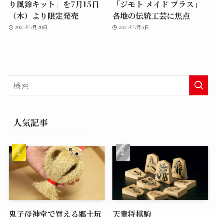
り風鈴キット」を7月15日
「ジモト メイド プラス」
（木）より限定発売
各地の伝統工芸に焦点
2021年7月20日
2021年7月5日
人気記事
鬼子母神堂で買える郷土玩
天童将棋駒