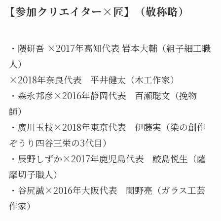
【参加クリエイター×匠】（敬称略）
・隈研吾 ×2017年高知代表 岩本大輔（組子細工職
人）
×2018年奈良代表 平井健太（木工作家）
・森永邦彦×2016年静岡代表 百瀨聡文（挽物
師）
・廣川玉枝×2018年東京代表 伊藤実（染の創作
ぞうり四谷三栄の3代目）
・辰野しずか×2017年鹿児島代表 鮫島悦生（薩
摩切子職人）
・谷尻誠×2016年大阪代表 関野亮（ガラス工芸
作家）