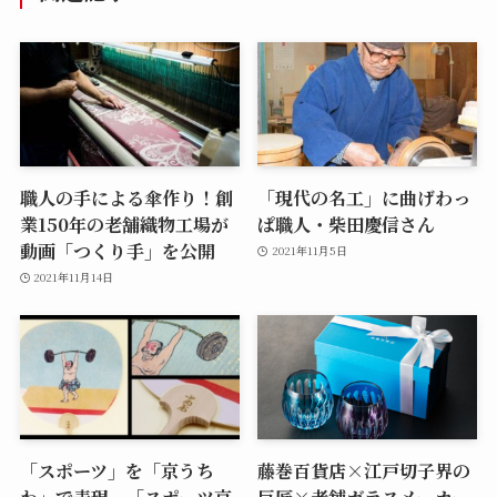
職人の手による傘作り！創
「現代の名工」に曲げわっ
業150年の老舗織物工場が
ぱ職人・柴田慶信さん
動画「つくり手」を公開
2021年11月5日
2021年11月14日
「スポーツ」を「京うち
藤巻百貨店×江戸切子界の
わ」で表現。「スポーツ京
巨匠×老舗ガラスメーカー