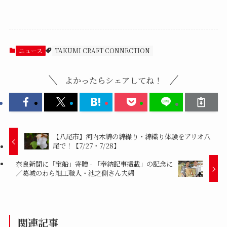
ニュース
TAKUMI CRAFT CONNECTION
よかったらシェアしてね！
【八尾市】河内木綿の綿繰り・綿織り体験をアリオ八
尾で！【7/27・7/28】
奈良新聞に「宝船」寄贈 - 「奉納記事掲載」の記念に
／葛城のわら細工職人・池之側さん夫婦
関連記事