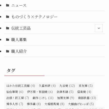
ニュース
ものづくり×テクノロジー
伝統工芸品
職人募集
職人紹介
タグ
(4)
(4)
(12)
(5)
はかた伝統工芸館
久留米絣
九谷焼
京友禅
(6)
(6)
(5)
(4)
仙台箪笥
伊万里・有田焼
会津木綿
信楽焼
(7)
(11)
(9)
(13)
出張！匠工房
創作こけし
加賀友禅
南部鉄器
(7)
(8)
(8)
(5)
博多人形
博多織
大堀相馬焼
大館曲げわっぱ