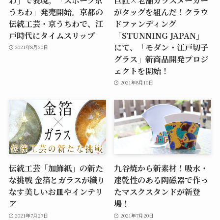
うちわ」発売開始。京都の
がタッグを組んだ！クラウ
伝統工芸・京うちわで、江
ドファンディング
戸時代にタイムスリップ
「STUNNING JAPAN」
にて、「モダン・江戸切子
2021年8月20日
グラス」新商品開発プロジ
ェクトを開始！
2021年8月10日
伝統工芸「加飾紙」の新た
九谷焼から新素材！吸水・
な挑戦 金箔とガラスが織り
速乾性のある陶磁器で作っ
なす美しいお皿やインテリ
たマスクスタンドが新登
ア
場！
2021年7月27日
2021年7月20日