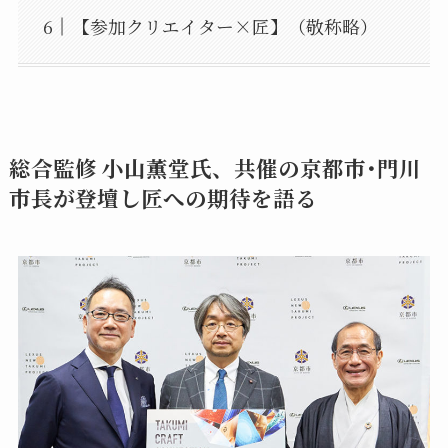
【参加クリエイター×匠】（敬称略）
総合監修 小山薫堂氏、共催の京都市･門川
市長が登壇し匠への期待を語る