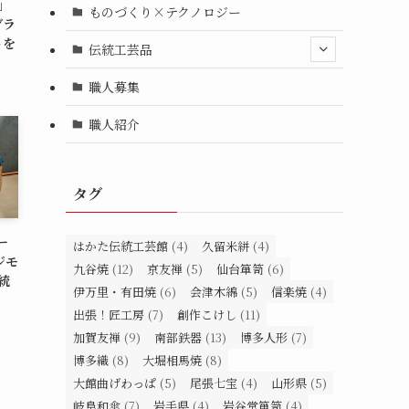
N」
ものづくり×テクノロジー
グラ
トを
伝統工芸品
職人募集
職人紹介
タグ
ー
はかた伝統工芸館
(4)
久留米絣
(4)
ジモ
九谷焼
(12)
京友禅
(5)
仙台箪笥
(6)
統
伊万里・有田焼
(6)
会津木綿
(5)
信楽焼
(4)
出張！匠工房
(7)
創作こけし
(11)
加賀友禅
(9)
南部鉄器
(13)
博多人形
(7)
博多織
(8)
大堀相馬焼
(8)
大館曲げわっぱ
(5)
尾張七宝
(4)
山形県
(5)
岐阜和傘
(7)
岩手県
(4)
岩谷堂箪笥
(4)