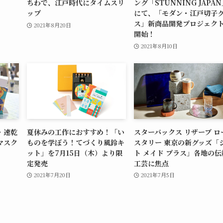
ちわで、江戸時代にタイムスリ
ング「STUNNING JAPA
ップ
にて、「モダン・江戸切子
ス」新商品開発プロジェク
2021年8月20日
開始！
2021年8月10日
・速乾
夏休みの工作におすすめ！「い
スターバックス リザーブ ロ
マスク
ものを学ぼう！てづくり風鈴キ
スタリー 東京の新グッズ「
ット」を7月15日（木）より限
ト メイド プラス」各地の伝
定発売
工芸に焦点
2021年7月20日
2021年7月5日