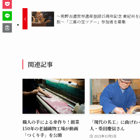
～熊野古道世界遺産登録15周年記念 東紀州を
旅～「三重の宝ツアー」参加者を募集
関連記事
職人の手による傘作り！創業
「現代の名工」に曲げわ
150年の老舗織物工場が動画
人・柴田慶信さん
「つくり手」を公開
2021年11月5日