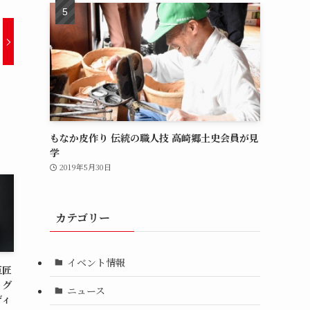
もなか皮作り 伝統の職人技 高崎郷土史会員が見
学
2019年5月30日
カテゴリー
イベント情報
巨匠
ッグ
ニュース
ディ