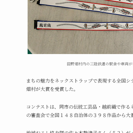
田野畑村内の三陸鉄道の駅舎や車両が
まちの魅力をネックストラップで表現する全国シ
畑村が大賞を受賞した。
コンテストは、同市の伝統工芸品・越前織で作る
の審査会で全国１４８自治体の３９８作品から大
地域おこし協力隊の佐々木勢津子さん（５２）が