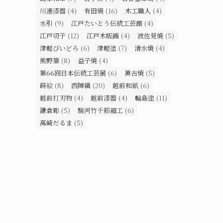
川連漆器
(4)
有田焼
(16)
木工職人
(4)
水引
(9)
江戸たいとう伝統工芸館
(4)
江戸切子
(12)
江戸木版画
(4)
波佐見焼
(5)
津軽びいどろ
(6)
津軽塗
(7)
清水焼
(4)
熊野筆
(8)
益子焼
(4)
第66回日本伝統工芸展
(6)
萬古焼
(5)
蒔絵
(8)
西陣織
(20)
越前和紙
(6)
越前打刃物
(4)
越前漆器
(4)
輪島塗
(11)
鎌倉彫
(5)
駿河竹千筋細工
(6)
高崎だるま
(5)