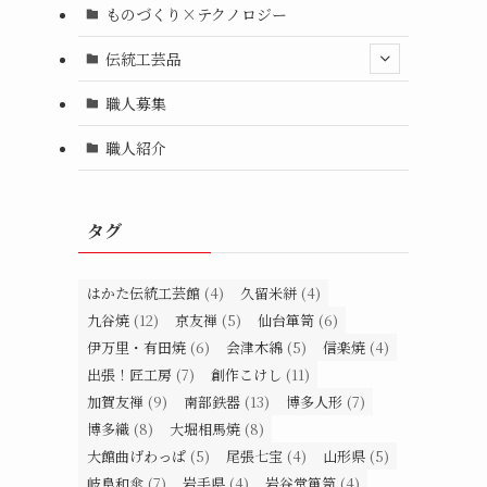
ものづくり×テクノロジー
伝統工芸品
職人募集
職人紹介
タグ
はかた伝統工芸館
(4)
久留米絣
(4)
九谷焼
(12)
京友禅
(5)
仙台箪笥
(6)
伊万里・有田焼
(6)
会津木綿
(5)
信楽焼
(4)
出張！匠工房
(7)
創作こけし
(11)
加賀友禅
(9)
南部鉄器
(13)
博多人形
(7)
博多織
(8)
大堀相馬焼
(8)
大館曲げわっぱ
(5)
尾張七宝
(4)
山形県
(5)
岐阜和傘
(7)
岩手県
(4)
岩谷堂箪笥
(4)