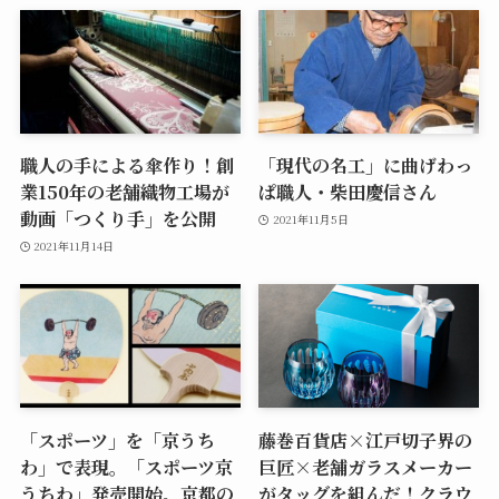
職人の手による傘作り！創
「現代の名工」に曲げわっ
業150年の老舗織物工場が
ぱ職人・柴田慶信さん
動画「つくり手」を公開
2021年11月5日
2021年11月14日
「スポーツ」を「京うち
藤巻百貨店×江戸切子界の
わ」で表現。「スポーツ京
巨匠×老舗ガラスメーカー
うちわ」発売開始。京都の
がタッグを組んだ！クラウ