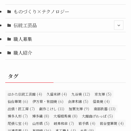
ものづくり×テクノロジー
伝統工芸品
職人募集
職人紹介
タグ
(4)
(4)
(12)
(5)
はかた伝統工芸館
久留米絣
九谷焼
京友禅
(6)
(6)
(5)
(4)
仙台箪笥
伊万里・有田焼
会津木綿
信楽焼
(7)
(11)
(9)
(13)
出張！匠工房
創作こけし
加賀友禅
南部鉄器
(7)
(8)
(8)
(5)
博多人形
博多織
大堀相馬焼
大館曲げわっぱ
(4)
(5)
(7)
(4)
(4)
尾張七宝
山形県
岐阜和傘
岩手県
岩谷堂箪笥
(4)
(16)
(4)
(9)
川連漆器
有田焼
木工職人
水引