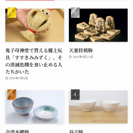
鬼子母神堂で買える郷土玩
天童将棋駒
具「すすきみみずく」、そ
2019年4月23日
の消滅危機を食い止める人
たちがいた
2019年5月5日
会津本郷焼
益子焼