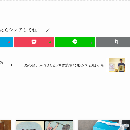
たらシェアしてね！
物端
35の窯元から3万点 伊賀焼陶器まつり 20日から