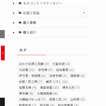
ものづくり×テクノロジー
伝統工芸品
職人募集
職人紹介
タグ
はかた伝統工芸館
(4)
久留米絣
(4)
九谷焼
(12)
京友禅
(5)
仙台箪笥
(6)
伊万里・有田焼
(6)
会津木綿
(5)
信楽焼
(4)
出張！匠工房
(7)
創作こけし
(11)
加賀友禅
(9)
南部鉄器
(13)
博多人形
(7)
博多織
(8)
大堀相馬焼
(8)
大館曲げわっぱ
(5)
尾張七宝
(4)
山形県
(5)
岐阜和傘
(7)
岩手県
(4)
岩谷堂箪笥
(4)