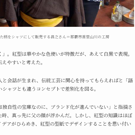
た柄をシャツにして販売する昌之さん＝那覇市首里山川の工房
く」。紅型は華やかな色使いが特徴だが、あえて白黒で表現。
伝えやすいと考えた。
人と会話が生まれ、伝統工芸に関心を持ってもらえればと「語
ハシャツとも違うコンセプトで差別化を図る。
は独自性の宝庫なのに、ブランド化が進んでいない」と指摘さ
た時、真っ先に父の顔が浮かんだ。しかし、紅型の知識はほぼ
イデアがひらめき、紅型の型紙でデザインすることを思い付い