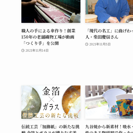
職人の手による傘作り！創業
「現代の名工」に曲げわ
150年の老舗織物工場が動画
人・柴田慶信さん
「つくり手」を公開
2021年11月5日
2021年11月14日
伝統工芸「加飾紙」の新たな挑
九谷焼から新素材！吸水
戦 金箔とガラスが織りなす美
性のある陶磁器で作った