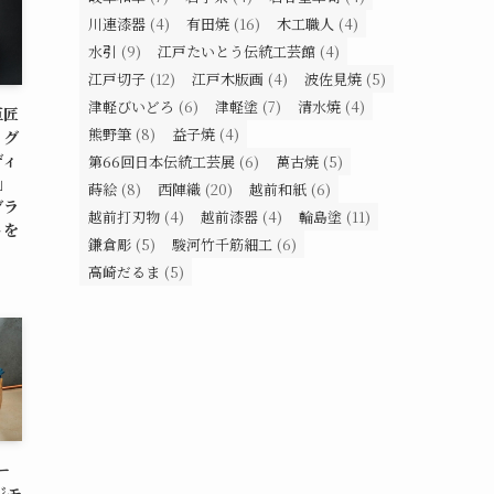
川連漆器
(4)
有田焼
(16)
木工職人
(4)
水引
(9)
江戸たいとう伝統工芸館
(4)
江戸切子
(12)
江戸木版画
(4)
波佐見焼
(5)
津軽びいどろ
(6)
津軽塗
(7)
清水焼
(4)
巨匠
熊野筆
(8)
益子焼
(4)
ッグ
ディ
第66回日本伝統工芸展
(6)
萬古焼
(5)
N」
蒔絵
(8)
西陣織
(20)
越前和紙
(6)
グラ
越前打刃物
(4)
越前漆器
(4)
輪島塗
(11)
トを
鎌倉彫
(5)
駿河竹千筋細工
(6)
高崎だるま
(5)
ー
ジモ