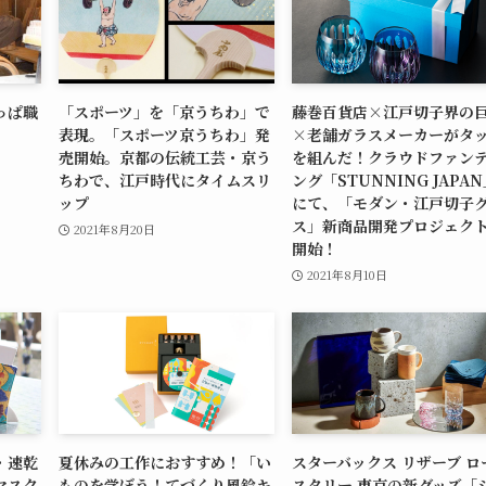
っぱ職
「スポーツ」を「京うちわ」で
藤巻百貨店×江戸切子界の
表現。「スポーツ京うちわ」発
×老舗ガラスメーカーがタ
売開始。京都の伝統工芸・京う
を組んだ！クラウドファン
ちわで、江戸時代にタイムスリ
ング「STUNNING JAPA
ップ
にて、「モダン・江戸切子
ス」新商品開発プロジェク
2021年8月20日
開始！
2021年8月10日
・速乾
夏休みの工作におすすめ！「い
スターバックス リザーブ ロ
マスク
ものを学ぼう！てづくり風鈴キ
スタリー 東京の新グッズ「