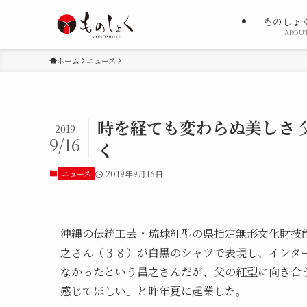
ものしょ
ABOU
ホーム
ニュース
時を経ても変わらぬ美しさ 
2019
9/16
く
ニュース
2019年9月16日
沖縄の伝統工芸・琉球紅型の県指定無形文化財技
之さん（３８）が白黒のシャツで表現し、インタ
なかったという昌之さんだが、父の紅型に向き合
感じてほしい」と昨年夏に起業した。