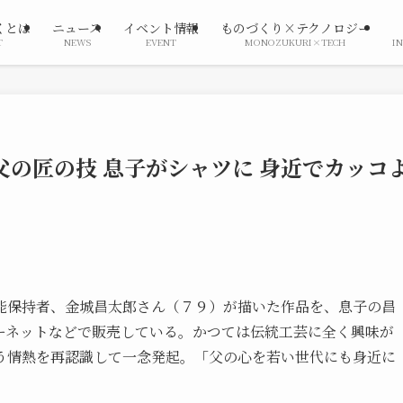
くとは
ニュース
イベント情報
ものづくり×テクノロジー
T
NEWS
EVENT
MONOZUKURI×TECH
I
父の匠の技 息子がシャツに 身近でカッコ
能保持者、金城昌太郎さん（７９）が描いた作品を、息子の昌
ーネットなどで販売している。かつては伝統工芸に全く興味が
う情熱を再認識して一念発起。「父の心を若い世代にも身近に