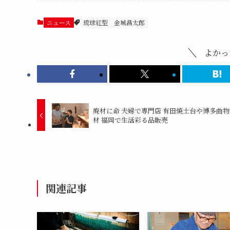
ニュース
琉球紅型
金城昌太郎
よかっ
廃材に命 夫婦で専門店 有田焼土台や博多曲
材 福岡で生活彩る品販売
関連記事