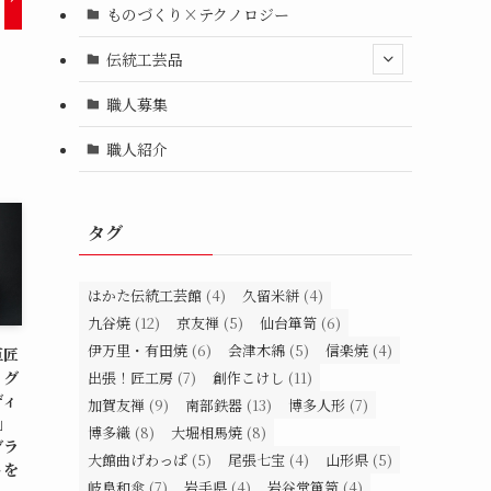
ものづくり×テクノロジー
伝統工芸品
職人募集
職人紹介
タグ
はかた伝統工芸館
(4)
久留米絣
(4)
九谷焼
(12)
京友禅
(5)
仙台箪笥
(6)
伊万里・有田焼
(6)
会津木綿
(5)
信楽焼
(4)
巨匠
ッグ
出張！匠工房
(7)
創作こけし
(11)
ディ
加賀友禅
(9)
南部鉄器
(13)
博多人形
(7)
N」
博多織
(8)
大堀相馬焼
(8)
グラ
大館曲げわっぱ
(5)
尾張七宝
(4)
山形県
(5)
トを
岐阜和傘
(7)
岩手県
(4)
岩谷堂箪笥
(4)