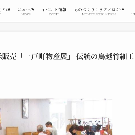
くとは
ニュース
イベント情報
ものづくり×テクノロジー
T
NEWS
EVENT
MONOZUKURI×TECH
I
販売「一戸町物産展」 伝統の鳥越竹細工