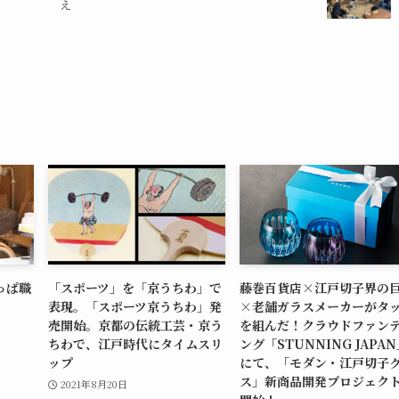
え
っぱ職
「スポーツ」を「京うちわ」で
藤巻百貨店×江戸切子界の
表現。「スポーツ京うちわ」発
×老舗ガラスメーカーがタ
売開始。京都の伝統工芸・京う
を組んだ！クラウドファン
ちわで、江戸時代にタイムスリ
ング「STUNNING JAPA
ップ
にて、「モダン・江戸切子
ス」新商品開発プロジェク
2021年8月20日