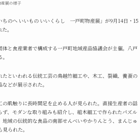
物産展の様子
のへ いいもの いいくらし 一戸町物産展」が9月14日・15
れた。
団体と食産業者で構成する一戸町地域産品協議会が主催。八戸
る。
れたといわれる伝統工芸の鳥越竹細工や、木工、裂織、養蚕の
品などが展示された。
工の肌触りに長時間足を止める人が見られた。直接生産者の話
らず、モダンな取り組みも紹介し、組木細工で作られたパズル
。地域の伝統的な食品の南部せんべいやかりんとう、まんじゅ
も見られた。