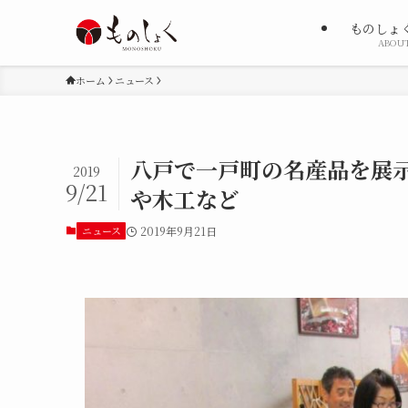
ものしょ
ABOU
ホーム
ニュース
八戸で一戸町の名産品を展示
2019
9/21
や木工など
ニュース
2019年9月21日