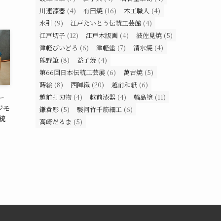
川連漆器
(4)
有田焼
(16)
木工職人
(4)
水引
(9)
江戸たいとう伝統工芸館
(4)
江戸切子
(12)
江戸木版画
(4)
波佐見焼
(5)
津軽びいどろ
(6)
津軽塗
(7)
清水焼
(4)
熊野筆
(8)
益子焼
(4)
第66回日本伝統工芸展
(6)
萬古焼
(5)
蒔絵
(8)
西陣織
(20)
越前和紙
(6)
越前打刃物
(4)
越前漆器
(4)
輪島塗
(11)
ー
ジモ
鎌倉彫
(5)
駿河竹千筋細工
(6)
統
高崎だるま
(5)