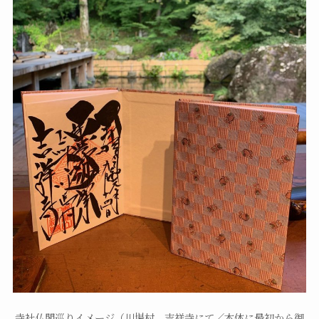
寺社仏閣巡りイメージ（川場村 吉祥寺にて／本体に最初から御