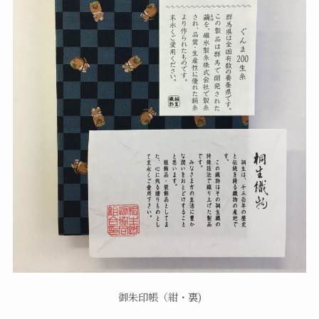
御朱印帳（紺・裏)