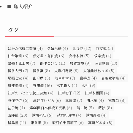
職人紹介
タグ
(4)
(4)
(12)
(5)
はかた伝統工芸館
久留米絣
九谷焼
京友禅
(6)
(6)
(5)
(4)
仙台箪笥
伊万里・有田焼
会津木綿
信楽焼
(7)
(11)
(9)
(13)
出張！匠工房
創作こけし
加賀友禅
南部鉄器
(7)
(8)
(8)
(5)
博多人形
博多織
大堀相馬焼
大館曲げわっぱ
(4)
(5)
(7)
(4)
(4)
尾張七宝
山形県
岐阜和傘
岩手県
岩谷堂箪笥
(4)
(16)
(4)
(9)
川連漆器
有田焼
木工職人
水引
(4)
(12)
(4)
江戸たいとう伝統工芸館
江戸切子
江戸木版画
(5)
(6)
(7)
(4)
(8)
波佐見焼
津軽びいどろ
津軽塗
清水焼
熊野筆
(4)
(6)
(5)
(8)
益子焼
第66回日本伝統工芸展
萬古焼
蒔絵
(20)
(6)
(4)
(4)
西陣織
越前和紙
越前打刃物
越前漆器
(11)
(5)
(6)
(5)
輪島塗
鎌倉彫
駿河竹千筋細工
高崎だるま