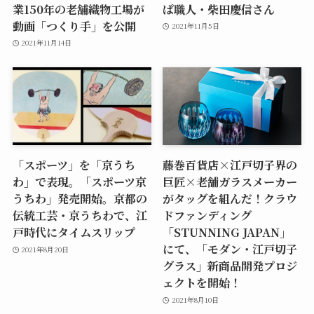
業150年の老舗織物工場が
ぱ職人・柴田慶信さん
動画「つくり手」を公開
2021年11月5日
2021年11月14日
「スポーツ」を「京うち
藤巻百貨店×江戸切子界の
わ」で表現。「スポーツ京
巨匠×老舗ガラスメーカー
うちわ」発売開始。京都の
がタッグを組んだ！クラウ
伝統工芸・京うちわで、江
ドファンディング
戸時代にタイムスリップ
「STUNNING JAPAN」
にて、「モダン・江戸切子
2021年8月20日
グラス」新商品開発プロジ
ェクトを開始！
2021年8月10日