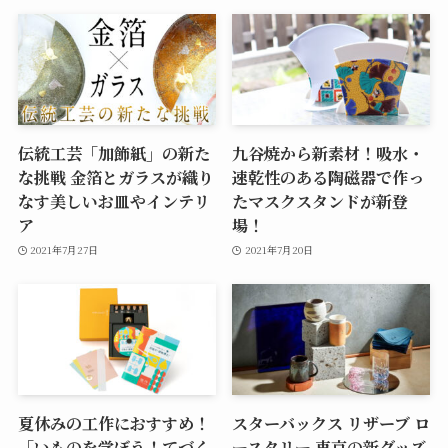
伝統工芸「加飾紙」の新た
九谷焼から新素材！吸水・
な挑戦 金箔とガラスが織り
速乾性のある陶磁器で作っ
なす美しいお皿やインテリ
たマスクスタンドが新登
ア
場！
2021年7月27日
2021年7月20日
夏休みの工作におすすめ！
スターバックス リザーブ ロ
「いものを学ぼう！てづく
ースタリー 東京の新グッズ