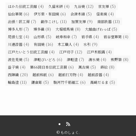
(4)
(4)
(12)
(5)
はかた伝統工芸館
久留米絣
九谷焼
京友禅
(6)
(6)
(5)
(4)
仙台箪笥
伊万里・有田焼
会津木綿
信楽焼
(7)
(11)
(9)
(13)
出張！匠工房
創作こけし
加賀友禅
南部鉄器
(7)
(8)
(8)
(5)
博多人形
博多織
大堀相馬焼
大館曲げわっぱ
(4)
(5)
(7)
(4)
(4)
尾張七宝
山形県
岐阜和傘
岩手県
岩谷堂箪笥
(4)
(16)
(4)
(9)
川連漆器
有田焼
木工職人
水引
(4)
(12)
(4)
江戸たいとう伝統工芸館
江戸切子
江戸木版画
(5)
(6)
(7)
(4)
(8)
波佐見焼
津軽びいどろ
津軽塗
清水焼
熊野筆
(4)
(6)
(5)
(8)
益子焼
第66回日本伝統工芸展
萬古焼
蒔絵
(20)
(6)
(4)
(4)
西陣織
越前和紙
越前打刃物
越前漆器
(11)
(5)
(6)
(5)
輪島塗
鎌倉彫
駿河竹千筋細工
高崎だるま
©
ものしょく.