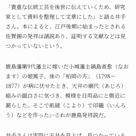
「貴重な伝統工芸を後世に伝えていくため、研究
家として資料を整理して文章にした」と語る井手
さん。本によると、江戸後期に始まったとされる
佐賀錦の発祥は諸説あり、証明する文献などは見
つかっていないという。
鹿島藩第9代藩主に嫁いだ小城藩主鍋島直愈（なお
ます）の娘篤子、後の「柏岡の方」（1798～
1877）が病に伏せたとき、天井の網代（あじろ）
組みの面白さに気づき、模様を日用品にと側近に
漏らした。そこで紙縒（こより）で印籠（いんろ
う）などを作った――。これが鹿島発祥説だ。
井手さんは実際に天井を見上げ、見つかっている