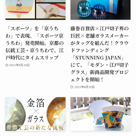
「スポーツ」を「京うち
藤巻百貨店×江戸切子界の
わ」で表現。「スポーツ京
巨匠×老舗ガラスメーカー
うちわ」発売開始。京都の
がタッグを組んだ！クラウ
伝統工芸・京うちわで、江
ドファンディング
戸時代にタイムスリップ
「STUNNING JAPAN」
にて、「モダン・江戸切子
2021年8月20日
グラス」新商品開発プロジ
ェクトを開始！
2021年8月10日