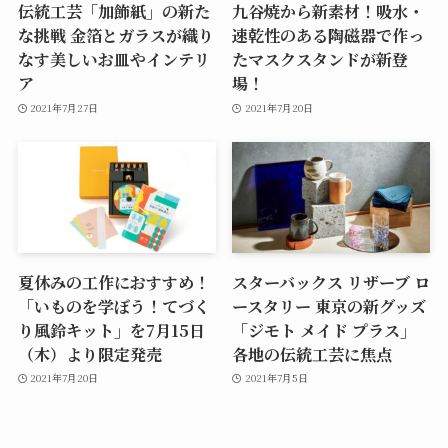
伝統工芸「加飾紙」の新た
九谷焼から新素材！吸水・
な挑戦 金箔とガラスが織り
速乾性のある陶磁器で作っ
なす美しいお皿やインテリ
たマスクスタンドが新登
ア
場！
2021年7月27日
2021年7月20日
夏休みの工作におすすめ！
スターバックス リザーブ ロ
「いものを学ぼう！てづく
ースタリー 東京の新グッズ
り風鈴キット」を7月15日
「ジモト メイド プラス」
（木）より限定発売
各地の伝統工芸に焦点
2021年7月20日
2021年7月5日