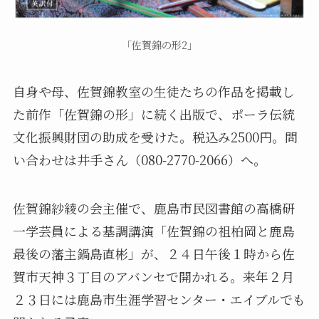
「佐賀錦の形2」
自身や母、佐賀錦教室の生徒たちの作品を掲載し
た前作「佐賀錦の形」に続く出版で、ポーラ伝統
文化振興財団の助成を受けた。税込み2500円。問
い合わせは井手さん（080-2770-2066）へ。
佐賀錦紗綾の会主催で、鹿島市民図書館の高橋研
一学芸員による基調講演「佐賀錦の祖柏岡と鹿島
最後の藩主鍋島直彬」が、２４日午後１時から佐
賀市天神３丁目のアバンセで開かれる。来年２月
２３日には鹿島市生涯学習センター・エイブルでも