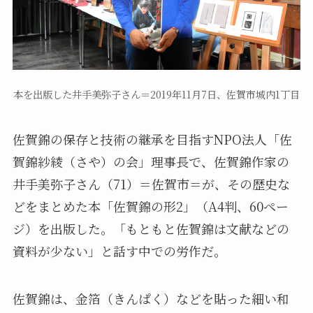
本を出版した井手美弥子さん＝2019年11月7日、佐賀市城内1丁目
佐賀錦の保存と技術の継承を目指すNPO法人「佐
賀錦紗綾（さや）の会」理事長で、佐賀錦作家の
井手美弥子さん（71）＝佐賀市＝が、その歴史な
どをまとめた本「佐賀錦の形2」（A4判、60ペー
ジ）を出版した。「もともと佐賀錦は文献などの
資料が少ない」と話す中での労作だ。
佐賀錦は、金箔（きんぱく）などを貼った細い和