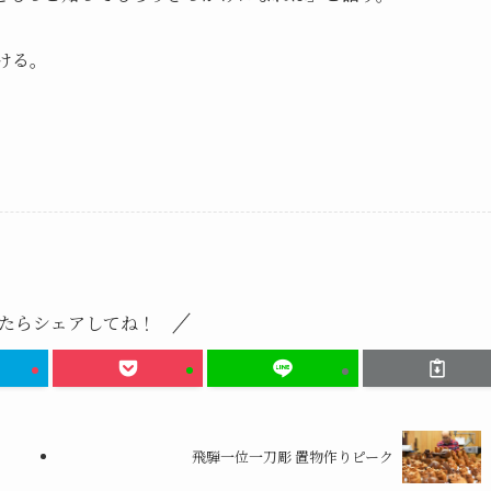
受ける。
たらシェアしてね！
飛騨一位一刀彫 置物作りピーク