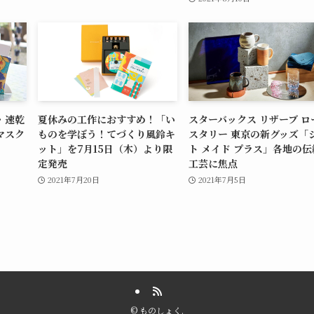
・速乾
夏休みの工作におすすめ！「い
スターバックス リザーブ ロ
マスク
ものを学ぼう！てづくり風鈴キ
スタリー 東京の新グッズ「
ット」を7月15日（木）より限
ト メイド プラス」各地の伝
定発売
工芸に焦点
2021年7月20日
2021年7月5日
©
ものしょく.