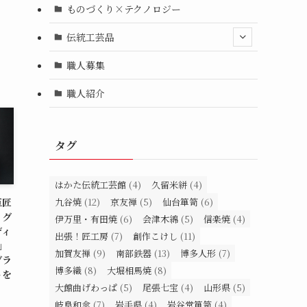
ものづくり×テクノロジー
伝統工芸品
職人募集
職人紹介
タグ
はかた伝統工芸館
(4)
久留米絣
(4)
九谷焼
(12)
京友禅
(5)
仙台箪笥
(6)
巨匠
ッグ
伊万里・有田焼
(6)
会津木綿
(5)
信楽焼
(4)
ディ
出張！匠工房
(7)
創作こけし
(11)
N」
加賀友禅
(9)
南部鉄器
(13)
博多人形
(7)
グラ
博多織
(8)
大堀相馬焼
(8)
トを
大館曲げわっぱ
(5)
尾張七宝
(4)
山形県
(5)
岐阜和傘
(7)
岩手県
(4)
岩谷堂箪笥
(4)