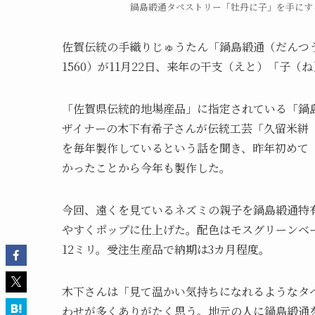
鍋島緞通タペストリー「牡丹に子」を手にす
佐賀伝統の手織りじゅうたん「鍋島緞通（だんつう）」
1560）が11月22日、来年の干支（えと）「子
「佐賀県伝統的地場産品」に指定されている「鍋
ザイナーの木下有希子さんが伝統工芸「久留米絣
を毎年製作しているという話を聞き、昨年初めて
かったことから今年も製作した。
今回、遠くを見ているネズミの親子を鍋島緞通特
やすくポップに仕上げた。配色はモスグリーンベー
12ミリ。受注生産品で納期は3カ月程度。
木下さんは「見て温かい気持ちになれるようなタ
わせが多くありがたく思う。地元の人に鍋島緞通