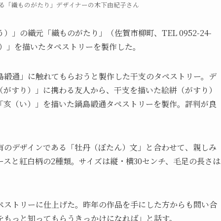
る「織ものがたり」デザイナーの木下由紀子さん
の織元「織ものがたり」（佐賀市柳町、TEL 0952-24-
（ね）」を描いたタペストリーを製作した。
島緞通」に触れてもらおうと製作した干支のタペストリー。デ
（がすり）」に携わる友人から、干支を描いた絵絣（がすり）
「亥（い）」を描いた鍋島緞通タペストリーを製作。評判が良
有のデザインである「牡丹（ぼたん）文」と合わせて、親しみ
スと紅白柄の2種類。サイズは縦・横30センチ、毛足の長さは
ペストリーに仕上げた。昨年の作品を手にした方からも問い合
をもっと知ってもらうきっかけになれば」と話す。