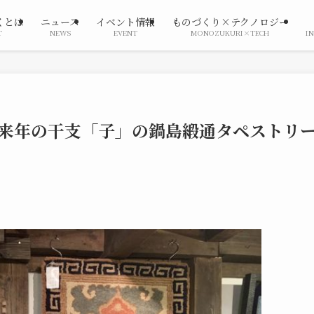
くとは
ニュース
イベント情報
ものづくり×テクノロジー
T
NEWS
EVENT
MONOZUKURI×TECH
I
来年の干支「子」の鍋島緞通タペストリ