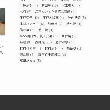
川連漆器
(4)
有田焼
(16)
木工職人
(4)
水引
(9)
江戸たいとう伝統工芸館
(4)
江戸切子
(12)
江戸木版画
(4)
波佐見焼
(5)
津軽びいどろ
(6)
津軽塗
(7)
清水焼
(4)
熊野筆
(8)
益子焼
(4)
第66回日本伝統工芸展
(6)
萬古焼
(5)
ー
蒔絵
(8)
西陣織
(20)
越前和紙
(6)
ジモ
越前打刃物
(4)
越前漆器
(4)
輪島塗
(11)
統
鎌倉彫
(5)
駿河竹千筋細工
(6)
高崎だるま
(5)