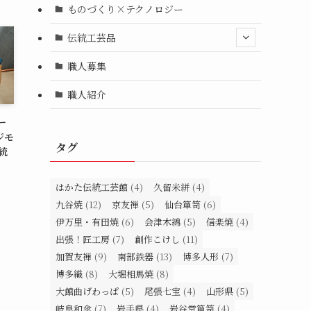
ものづくり×テクノロジー
伝統工芸品
職人募集
職人紹介
ー
ジモ
タグ
統
はかた伝統工芸館
(4)
久留米絣
(4)
九谷焼
(12)
京友禅
(5)
仙台箪笥
(6)
伊万里・有田焼
(6)
会津木綿
(5)
信楽焼
(4)
出張！匠工房
(7)
創作こけし
(11)
加賀友禅
(9)
南部鉄器
(13)
博多人形
(7)
博多織
(8)
大堀相馬焼
(8)
大館曲げわっぱ
(5)
尾張七宝
(4)
山形県
(5)
岐阜和傘
(7)
岩手県
(4)
岩谷堂箪笥
(4)