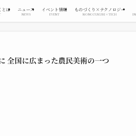
くとは
ニュース
イベント情報
ものづくり×テクノロジー
T
NEWS
EVENT
MONOZUKURI×TECH
I
に 全国に広まった農民美術の一つ