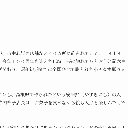
が、市中心街の店舗など４０カ所に飾られている。１９１９
、今年１００周年を迎えた伝統工芸に触れてもらおうと記念事
プがあり、昭和初期までに全国各地で彫られた小さな木彫り人
インし、島根県で作られたという安来節（やすきぶし）の人
竹内裕子店長は「お菓子を食べながら絵も人形も楽しんでくだ
２）が約２０年かけて集めたコレクション。どの作品を展示す