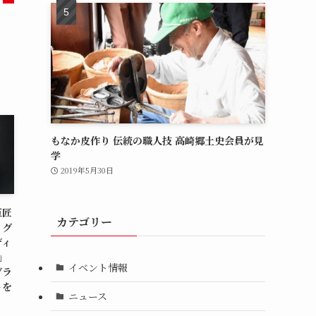
もなか皮作り 伝統の職人技 高崎郷土史会員が見
学
2019年5月30日
巨匠
カテゴリー
ッグ
ディ
N」
イベント情報
グラ
トを
ニュース