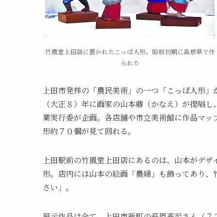
竹風堂上田店に置かれたこっぱ人形。昭和初期に島根県で作
られた
上田市発祥の「農民美術」の一つ「こっぱ人形」
（大正８）年に画家の山本鼎（かなえ）が提唱し
業実行委が企画。各店舗や市立美術館に作品マッ
形約７０個が見て回れる。
上田駅前の竹風堂上田店にあるのは、山本がデザ
形。店内には山本の絵画「農婦」も飾ってあり、
さい」。
展示作品は全て、上田市新町の萩原高至さん（７