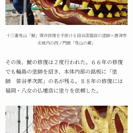
十三番曳山「鯱」保存修復を手掛ける田谷漆器店の塗師＝唐津市
北城内の西ノ門館「曳山の蔵」
その後、鯱の修復は２度行われた。６６年の修復
でも輪島の塗師を招き、本体内部の銘板に「塗
師 笹谷孝次郎」の名が残る。８８年の修復には
福岡・八女の仏壇店に塗りを依頼した。