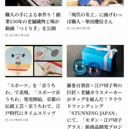
職人の手による傘作り！創
「現代の名工」に曲げわっ
業150年の老舗織物工場が
ぱ職人・柴田慶信さん
動画「つくり手」を公開
2021年11月5日
2021年11月14日
「スポーツ」を「京うち
藤巻百貨店×江戸切子界の
わ」で表現。「スポーツ京
巨匠×老舗ガラスメーカー
うちわ」発売開始。京都の
がタッグを組んだ！クラウ
伝統工芸・京うちわで、江
ドファンディング
戸時代にタイムスリップ
「STUNNING JAPAN」
にて、「モダン・江戸切子
2021年8月20日
グラス」新商品開発プロジ