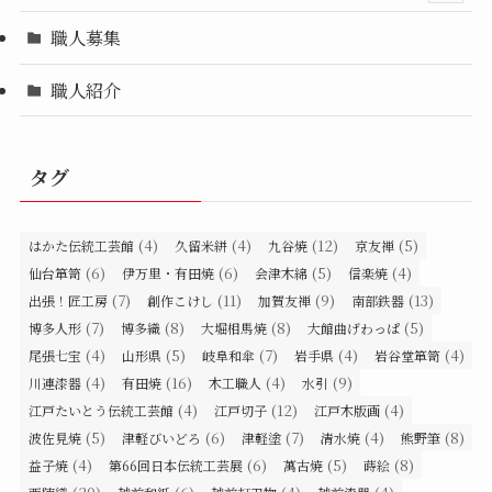
職人募集
職人紹介
タグ
(4)
(4)
(12)
(5)
はかた伝統工芸館
久留米絣
九谷焼
京友禅
(6)
(6)
(5)
(4)
仙台箪笥
伊万里・有田焼
会津木綿
信楽焼
(7)
(11)
(9)
(13)
出張！匠工房
創作こけし
加賀友禅
南部鉄器
(7)
(8)
(8)
(5)
博多人形
博多織
大堀相馬焼
大館曲げわっぱ
(4)
(5)
(7)
(4)
(4)
尾張七宝
山形県
岐阜和傘
岩手県
岩谷堂箪笥
(4)
(16)
(4)
(9)
川連漆器
有田焼
木工職人
水引
(4)
(12)
(4)
江戸たいとう伝統工芸館
江戸切子
江戸木版画
(5)
(6)
(7)
(4)
(8)
波佐見焼
津軽びいどろ
津軽塗
清水焼
熊野筆
(4)
(6)
(5)
(8)
益子焼
第66回日本伝統工芸展
萬古焼
蒔絵