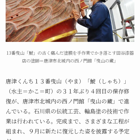
13番曳山「鯱」の古く痛んだ塗膜を手作業でかき落とす田谷漆器
店の塗師＝唐津市北城内の西ノ門館「曳山の蔵」
唐津くんち１３番曳山（やま）「鯱（しゃち）」
（水主＝かこ＝町）の３１年ぶり４回目の保存修
復が、唐津市北城内の西ノ門館「曳山の蔵」で進
んでいる。石川県の伝統工芸、輪島塗の技術で作
業は行われている。完成まで、さまざまな工程が
組まれ、９月に新たに復元した姿を披露する予定