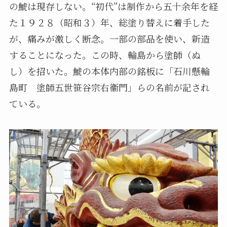
の鯱は現存しない。“初代”は制作から五十余年を経
た１９２８（昭和３）年、総塗り替えに着手した
が、痛みが激しく断念。一部の部品を使い、新造
することになった。この時、輪島から塗師（ぬ
し）を招いた。鯱の本体内部の銘板に「石川懸輪
島町 塗師五世笹谷宗右衞門」らの名前が記され
ている。