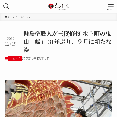
MENU
ホーム
ニュース
輪島塗職人が三度修復 水主町の曳
2019
山「鯱」 31年ぶり、９月に新たな
12/19
姿
ニュース
2019年12月19日