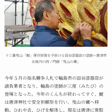
十三番曳山「鯱」保存修復を手掛ける田谷漆器店の塗師＝唐津市
北城内の西ノ門館「曳山の蔵」
今年５月の指名競争入札で輪島市の田谷漆器店が
請負業者となり、輪島の塗師が三度（みたび）の
登場となった。今年のくんちが終わってすぐ、鯱
は唐津神社で安全祈願祭を行い、曳山の蔵へ移
動。ひれや舌、ひげを解体し、現在は唐津に常駐