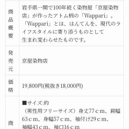
岩手県一関で100年続く染物屋「京屋染物
商
店」が作ったアトム柄の「Wappari」。
品
「Wappari」とは、はんてんを、現代のラ
概
イフスタイルに寄り添うものとして
要
生まれ変わらせたものです。
発
売
京屋染物店
元
価
19,800円(税抜き18,000円)
格
■サイズ:約
（男性用フリーサイズ）身丈77ｃｍ、肩幅
63ｃｍ、身幅57ｃｍ、袖付け29ｃｍ、
商
袖幅43ｃｍ、袖口16ｃｍ