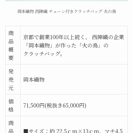
岡本織物 西陣織 チェーン付きクラッチバッグ 火の鳥
商
京都で創業100年以上続く、 西陣織の企業
品
「岡本織物」が作った「火の鳥」の
概
クラッチバッグ。
要
発
売
岡本織物
元
価
71,500円(税抜き65,000円)
格
商
品
■サイズ：約 22.5ｃｍ×13ｃｍ、マチ4.5