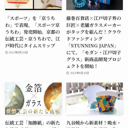
「スポーツ」を「京うち
藤巻百貨店×江戸切子界の
わ」で表現。「スポーツ京
巨匠×老舗ガラスメーカー
うちわ」発売開始。京都の
がタッグを組んだ！クラウ
伝統工芸・京うちわで、江
ドファンディング
戸時代にタイムスリップ
「STUNNING JAPAN」
にて、「モダン・江戸切子
2021年8月20日
グラス」新商品開発プロジ
ェクトを開始！
2021年8月10日
伝統工芸「加飾紙」の新た
九谷焼から新素材！吸水・