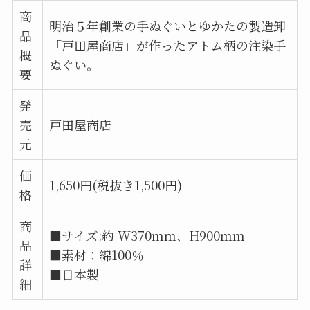
商
明治５年創業の手ぬぐいとゆかたの製造卸
品
「戸田屋商店」が作ったアトム柄の注染手
概
ぬぐい。
要
発
売
戸田屋商店
元
価
1,650円(税抜き1,500円)
格
商
■サイズ:約 W370ｍｍ、H900ｍｍ
品
■素材：綿100％
詳
■日本製
細