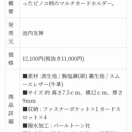
概
ったピノコ柄のマルチカードホルダー。
要
発
売
池内友禅
元
価
12,100円(税抜き11,000円)
格
■素材 :表生地 / 駒塩瀬(絹) 裏生地 / スム
ースレザー(牛革)
■サイズ:約 高さ7.5ｃｍ、横12ｃｍ、厚さ
商
9ｍｍ
品
■収納 : ファスナーポケット×1 カードス
詳
ロット×4
細
■撥水加工 : パールトーン社