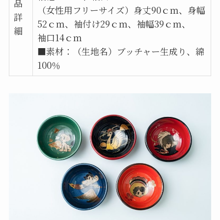
品
（女性用フリーサイズ）身丈90ｃｍ、身幅
詳
52ｃｍ、袖付け29ｃｍ、袖幅39ｃｍ、
細
袖口14ｃｍ
■素材：（生地名）ブッチャー生成り、綿
100％