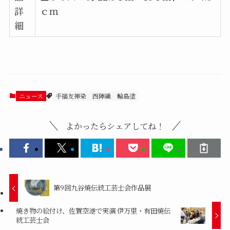
詳
ｃｍ
細
ニュース
手描友禅染
西陣織
輪島塗
よかったらシェアしてね！
第9回九谷焼伝統工芸士会作品展
焼き物の絵付け、佐賀空港で実演 伊万里・有田焼伝
統工芸士会