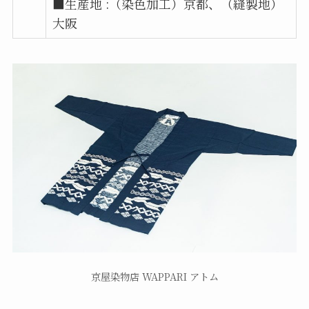
■生産地 :（染色加工）京都、（縫製地）
大阪
京屋染物店 WAPPARI アトム