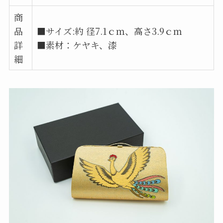
商
品
■サイズ:約 径7.1ｃｍ、高さ3.9ｃｍ
詳
■素材：ケヤキ、漆
細