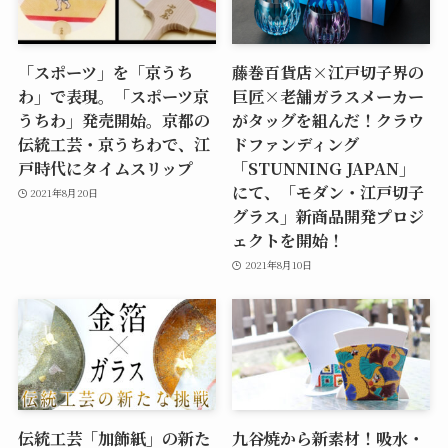
「スポーツ」を「京うち
藤巻百貨店×江戸切子界の
わ」で表現。「スポーツ京
巨匠×老舗ガラスメーカー
うちわ」発売開始。京都の
がタッグを組んだ！クラウ
伝統工芸・京うちわで、江
ドファンディング
戸時代にタイムスリップ
「STUNNING JAPAN」
にて、「モダン・江戸切子
2021年8月20日
グラス」新商品開発プロジ
ェクトを開始！
2021年8月10日
伝統工芸「加飾紙」の新た
九谷焼から新素材！吸水・