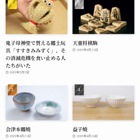
鬼子母神堂で買える郷土玩
天童将棋駒
具「すすきみみずく」、そ
2019年4月23日
の消滅危機を食い止める人
たちがいた
2019年5月5日
会津本郷焼
益子焼
2019年4月23日
2019年4月24日