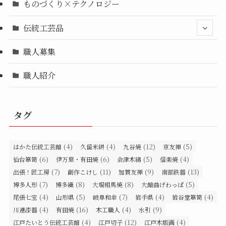
ものづくり×テクノロジー
伝統工芸品
職人募集
職人紹介
タグ
(4)
(4)
(12)
(5)
はかた伝統工芸館
久留米絣
九谷焼
京友禅
(6)
(6)
(5)
(4)
仙台箪笥
伊万里・有田焼
会津木綿
信楽焼
(7)
(11)
(9)
(13)
出張！匠工房
創作こけし
加賀友禅
南部鉄器
(7)
(8)
(8)
(5)
博多人形
博多織
大堀相馬焼
大館曲げわっぱ
(4)
(5)
(7)
(4)
(4)
尾張七宝
山形県
岐阜和傘
岩手県
岩谷堂箪笥
(4)
(16)
(4)
(9)
川連漆器
有田焼
木工職人
水引
(4)
(12)
(4)
江戸たいとう伝統工芸館
江戸切子
江戸木版画