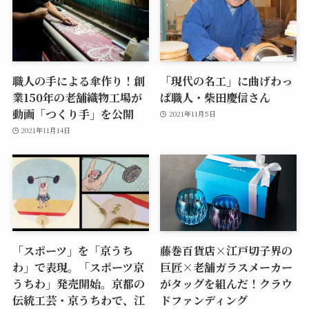
職人の手による傘作り！創
「現代の名工」に曲げわっ
業150年の老舗織物工場が
ぱ職人・柴田慶信さん
動画「つくり手」を公開
2021年11月5日
2021年11月14日
「スポーツ」を「京うち
藤巻百貨店×江戸切子界の
わ」で表現。「スポーツ京
巨匠×老舗ガラスメーカー
うちわ」発売開始。京都の
がタッグを組んだ！クラウ
伝統工芸・京うちわで、江
ドファンディング