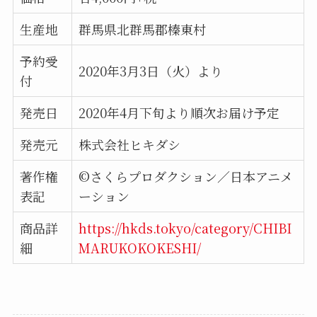
生産地
群馬県北群馬郡榛東村
予約受
2020年3月3日（火）より
付
発売日
2020年4月下旬より順次お届け予定
発売元
株式会社ヒキダシ
著作権
©さくらプロダクション／日本アニメ
表記
ーション
商品詳
https://hkds.tokyo/category/CHIBI
細
MARUKOKOKESHI/