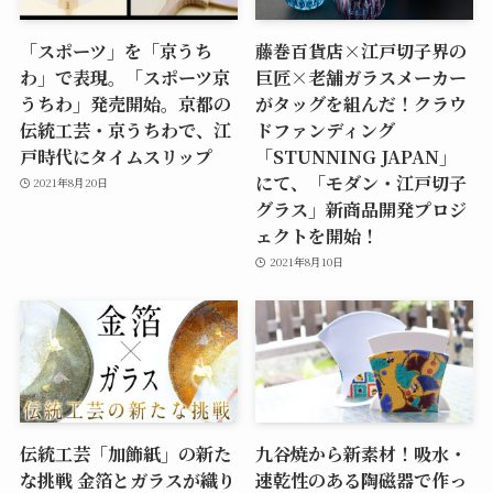
「スポーツ」を「京うち
藤巻百貨店×江戸切子界の
わ」で表現。「スポーツ京
巨匠×老舗ガラスメーカー
うちわ」発売開始。京都の
がタッグを組んだ！クラウ
伝統工芸・京うちわで、江
ドファンディング
戸時代にタイムスリップ
「STUNNING JAPAN」
にて、「モダン・江戸切子
2021年8月20日
グラス」新商品開発プロジ
ェクトを開始！
2021年8月10日
伝統工芸「加飾紙」の新た
九谷焼から新素材！吸水・
な挑戦 金箔とガラスが織り
速乾性のある陶磁器で作っ