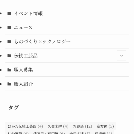
イベント情報
ニュース
ものづくり×テクノロジー
伝統工芸品
職人募集
職人紹介
タグ
(4)
(4)
(12)
(5)
はかた伝統工芸館
久留米絣
九谷焼
京友禅
(6)
(6)
(5)
(4)
仙台箪笥
伊万里・有田焼
会津木綿
信楽焼