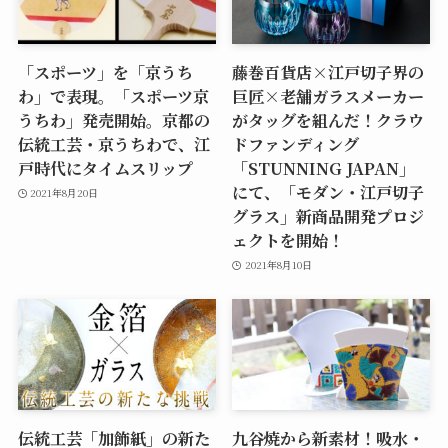
「スポーツ」を「京うち
藤巻百貨店×江戸切子界の
わ」で表現。「スポーツ京
巨匠×老舗ガラスメーカー
うちわ」発売開始。京都の
がタッグを組んだ！クラウ
伝統工芸・京うちわで、江
ドファンディング
戸時代にタイムスリップ
「STUNNING JAPAN」
にて、「モダン・江戸切子
2021年8月20日
グラス」新商品開発プロジ
ェクトを開始！
2021年8月10日
伝統工芸「加飾紙」の新た
九谷焼から新素材！吸水・