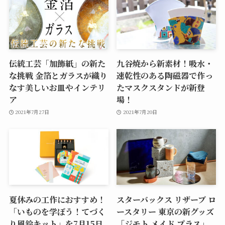
伝統工芸「加飾紙」の新た
九谷焼から新素材！吸水・
な挑戦 金箔とガラスが織り
速乾性のある陶磁器で作っ
なす美しいお皿やインテリ
たマスクスタンドが新登
ア
場！
2021年7月27日
2021年7月20日
夏休みの工作におすすめ！
スターバックス リザーブ ロ
「いものを学ぼう！てづく
ースタリー 東京の新グッズ
り風鈴キット」を7月15日
「ジモト メイド プラス」