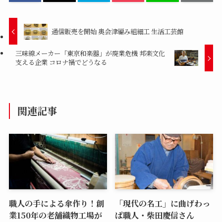
通信販売を開始 奥会津編み組細工 生活工芸館
三味線メーカー「東京和楽器」が廃業危機 邦楽文化
支える企業 コロナ禍でどうなる
関連記事
職人の手による傘作り！創
「現代の名工」に曲げわっ
業150年の老舗織物工場が
ぱ職人・柴田慶信さん