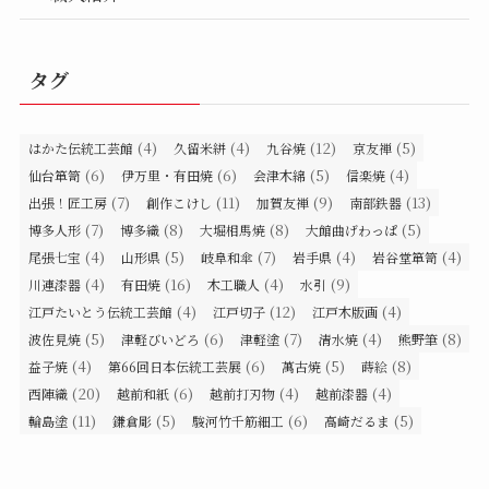
タグ
(4)
(4)
(12)
(5)
はかた伝統工芸館
久留米絣
九谷焼
京友禅
(6)
(6)
(5)
(4)
仙台箪笥
伊万里・有田焼
会津木綿
信楽焼
(7)
(11)
(9)
(13)
出張！匠工房
創作こけし
加賀友禅
南部鉄器
(7)
(8)
(8)
(5)
博多人形
博多織
大堀相馬焼
大館曲げわっぱ
(4)
(5)
(7)
(4)
(4)
尾張七宝
山形県
岐阜和傘
岩手県
岩谷堂箪笥
(4)
(16)
(4)
(9)
川連漆器
有田焼
木工職人
水引
(4)
(12)
(4)
江戸たいとう伝統工芸館
江戸切子
江戸木版画
(5)
(6)
(7)
(4)
(8)
波佐見焼
津軽びいどろ
津軽塗
清水焼
熊野筆
(4)
(6)
(5)
(8)
益子焼
第66回日本伝統工芸展
萬古焼
蒔絵
(20)
(6)
(4)
(4)
西陣織
越前和紙
越前打刃物
越前漆器
(11)
(5)
(6)
(5)
輪島塗
鎌倉彫
駿河竹千筋細工
高崎だるま