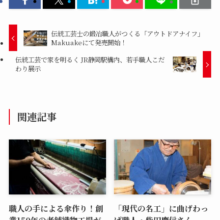
伝統工芸士の鍛冶職人がつくる「アウトドアナイフ」
Makuakeにて発売開始！
伝統工芸で家を明るく JR静岡駅構内、若手職人こだ
わり展示
関連記事
職人の手による傘作り！創
「現代の名工」に曲げわっ
業150年の老舗織物工場が
ぱ職人・柴田慶信さん