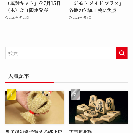
り風鈴キット」を7月15日
「ジモト メイド プラス」
（木）より限定発売
各地の伝統工芸に焦点
2021年7月20日
2021年7月5日
人気記事
鬼子母神堂で買える郷土玩
天童将棋駒