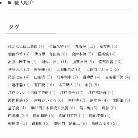
職人紹介
タグ
(4)
(4)
(12)
(5)
はかた伝統工芸館
久留米絣
九谷焼
京友禅
(6)
(6)
(5)
(4)
仙台箪笥
伊万里・有田焼
会津木綿
信楽焼
(7)
(11)
(9)
(13)
出張！匠工房
創作こけし
加賀友禅
南部鉄器
(7)
(8)
(8)
(5)
博多人形
博多織
大堀相馬焼
大館曲げわっぱ
(4)
(5)
(7)
(4)
(4)
尾張七宝
山形県
岐阜和傘
岩手県
岩谷堂箪笥
(4)
(16)
(4)
(9)
川連漆器
有田焼
木工職人
水引
(4)
(12)
(4)
江戸たいとう伝統工芸館
江戸切子
江戸木版画
(5)
(6)
(7)
(4)
(8)
波佐見焼
津軽びいどろ
津軽塗
清水焼
熊野筆
(4)
(6)
(5)
(8)
益子焼
第66回日本伝統工芸展
萬古焼
蒔絵
(20)
(6)
(4)
(4)
西陣織
越前和紙
越前打刃物
越前漆器
(11)
(5)
(6)
(5)
輪島塗
鎌倉彫
駿河竹千筋細工
高崎だるま