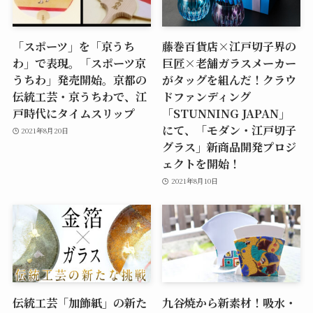
「スポーツ」を「京うち
藤巻百貨店×江戸切子界の
わ」で表現。「スポーツ京
巨匠×老舗ガラスメーカー
うちわ」発売開始。京都の
がタッグを組んだ！クラウ
伝統工芸・京うちわで、江
ドファンディング
戸時代にタイムスリップ
「STUNNING JAPAN」
にて、「モダン・江戸切子
2021年8月20日
グラス」新商品開発プロジ
ェクトを開始！
2021年8月10日
伝統工芸「加飾紙」の新た
九谷焼から新素材！吸水・