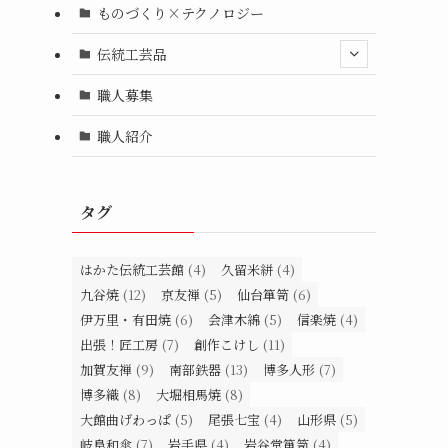
ものづくり×テクノロジー
伝統工芸品
職人募集
家
職人紹介
タグ
はかた伝統工芸館
(4)
久留米絣
(4)
九谷焼
(12)
京友禅
(5)
仙台箪笥
(6)
伊万里・有田焼
(6)
会津木綿
(5)
信楽焼
(4)
出張！匠工房
(7)
創作こけし
(11)
加賀友禅
(9)
南部鉄器
(13)
博多人形
(7)
博多織
(8)
大堀相馬焼
(8)
大館曲げわっぱ
(5)
尾張七宝
(4)
山形県
(5)
岐阜和傘
(7)
岩手県
(4)
岩谷堂箪笥
(4)