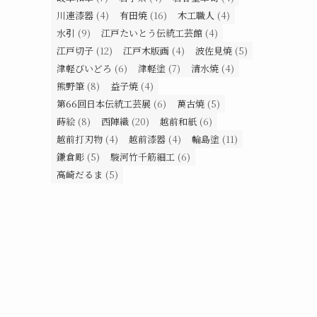
川連漆器
(4)
有田焼
(16)
木工職人
(4)
水引
(9)
江戸たいとう伝統工芸館
(4)
江戸切子
(12)
江戸木版画
(4)
波佐見焼
(5)
津軽びいどろ
(6)
津軽塗
(7)
清水焼
(4)
熊野筆
(8)
益子焼
(4)
第66回日本伝統工芸展
(6)
萬古焼
(5)
蒔絵
(8)
西陣織
(20)
越前和紙
(6)
越前打刃物
(4)
越前漆器
(4)
輪島塗
(11)
鎌倉彫
(5)
駿河竹千筋細工
(6)
高崎だるま
(5)