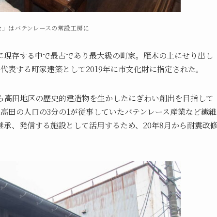
セ」はバテンレースの常設工房に
に現存する中で最古であり最大級の町家。雁木の上にせり出し
代表する町家建築として2019年に市文化財に指定された。
から高田地区の歴史的建造物を生かしたにぎわい創出を目指して
高田の人口の3分の1が従事していたバテンレース産業など繊維
承、発信する施設として活用するため、20年8月から耐震改