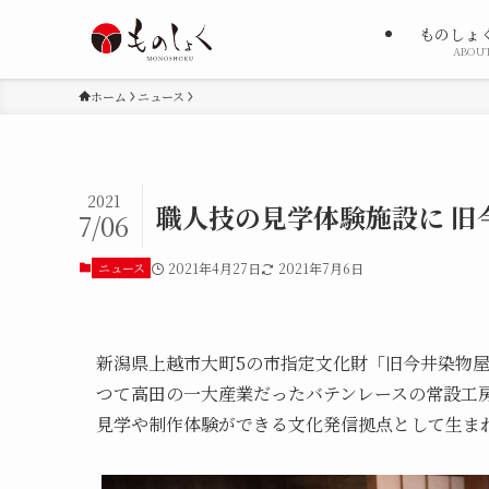
ものしょ
ABOU
ホーム
ニュース
2021
職人技の見学体験施設に 旧
7/06
ニュース
2021年4月27日
2021年7月6日
新潟県上越市大町5の市指定文化財「旧今井染物屋」
つて高田の一大産業だったバテンレースの常設工
見学や制作体験ができる文化発信拠点として生ま