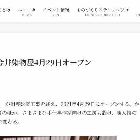
くとは
ニュース
イベント情報
ものづくり×テクノロジー
T
NEWS
EVENT
MONOZUKURI×TECH
I
今井染物屋4月29日オープン
が耐震改修工事を終え、2021年4月29日にオープンする。か
房のほか、さまざまな手仕事作家向けの工房も設け、職人技の
れ変わる。