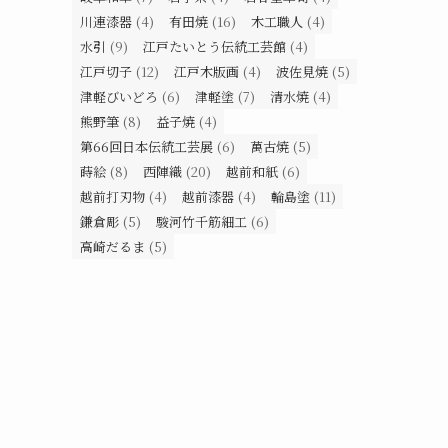
川連漆器
(4)
有田焼
(16)
木工職人
(4)
水引
(9)
江戸たいとう伝統工芸館
(4)
江戸切子
(12)
江戸木版画
(4)
波佐見焼
(5)
津軽びいどろ
(6)
津軽塗
(7)
清水焼
(4)
熊野筆
(8)
益子焼
(4)
第66回日本伝統工芸展
(6)
萬古焼
(5)
蒔絵
(8)
西陣織
(20)
越前和紙
(6)
越前打刃物
(4)
越前漆器
(4)
輪島塗
(11)
鎌倉彫
(5)
駿河竹千筋細工
(6)
高崎だるま
(5)