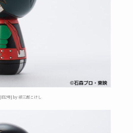
旧2号] by 卯三郎こけし