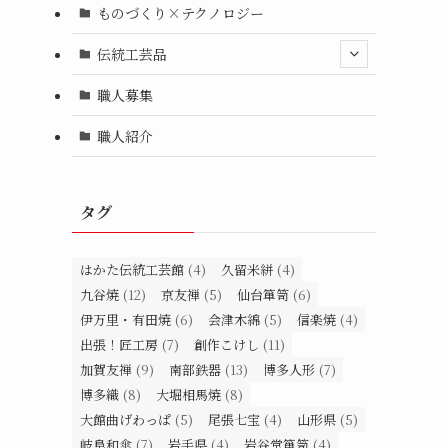
ものづくり×テクノロジー
伝統工芸品
職人募集
職人紹介
タグ
はかた伝統工芸館
(4)
久留米絣
(4)
九谷焼
(12)
京友禅
(5)
仙台箪笥
(6)
伊万里・有田焼
(6)
会津木綿
(5)
信楽焼
(4)
出張！匠工房
(7)
創作こけし
(11)
加賀友禅
(9)
南部鉄器
(13)
博多人形
(7)
博多織
(8)
大堀相馬焼
(8)
大館曲げわっぱ
(5)
尾張七宝
(4)
山形県
(5)
岐阜和傘
(7)
岩手県
(4)
岩谷堂箪笥
(4)