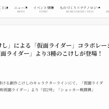
くとは
ニュース
イベント情報
ものづくり×テクノロジー
T
NEWS
EVENT
MONOZUKURI×TECH
I
けし」による「仮面ライダー」コラボレー
仮面ライダー」より3種のこけしが登場！
掛ける創作こけしのキャラクターラインにて、「仮面ライダ
昭和仮面ライダー」より「旧2号」「ショッカー戦闘員」