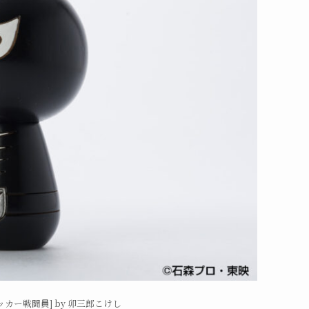
カー戦闘員] by 卯三郎こけし