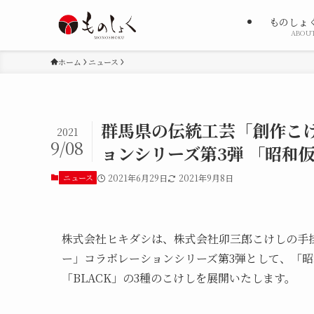
ものしょ
ABOU
ホーム
ニュース
群馬県の伝統工芸「創作こ
2021
9/08
ョンシリーズ第3弾 「昭和
ニュース
2021年6月29日
2021年9月8日
株式会社ヒキダシは、株式会社卯三郎こけしの手
ー」コラボレーションシリーズ第3弾として、「
「BLACK」の3種のこけしを展開いたします。