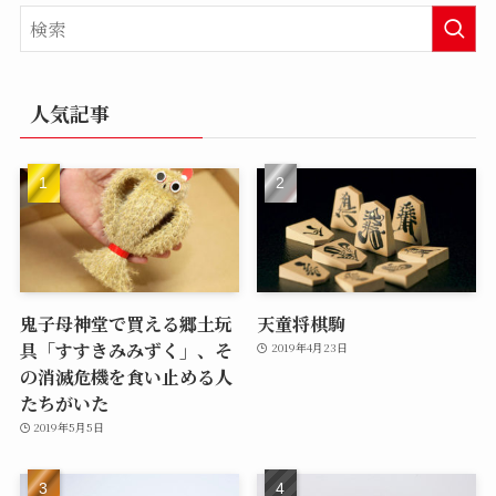
人気記事
鬼子母神堂で買える郷土玩
天童将棋駒
具「すすきみみずく」、そ
2019年4月23日
の消滅危機を食い止める人
たちがいた
2019年5月5日