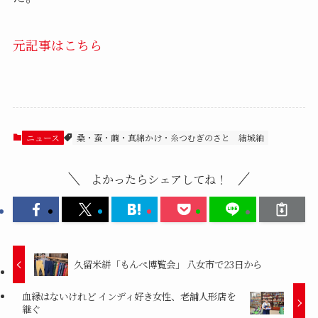
元記事はこちら
ニュース
桑・蚕・繭・真綿かけ・糸つむぎのさと
結城紬
よかったらシェアしてね！
久留米絣「もんぺ博覧会」 八女市で23日から
血縁はないけれど インディ好き女性、老舗人形店を
継ぐ