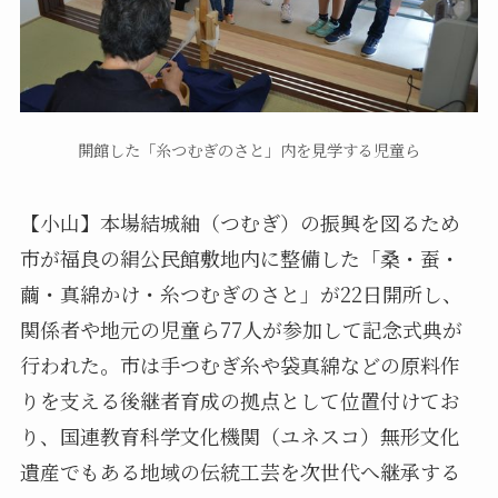
開館した「糸つむぎのさと」内を見学する児童ら
【小山】本場結城紬（つむぎ）の振興を図るため
市が福良の絹公民館敷地内に整備した「桑・蚕・
繭・真綿かけ・糸つむぎのさと」が22日開所し、
関係者や地元の児童ら77人が参加して記念式典が
行われた。市は手つむぎ糸や袋真綿などの原料作
りを支える後継者育成の拠点として位置付けてお
り、国連教育科学文化機関（ユネスコ）無形文化
遺産でもある地域の伝統工芸を次世代へ継承する