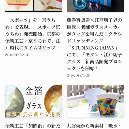
「スポーツ」を「京うち
藤巻百貨店×江戸切子界の
わ」で表現。「スポーツ京
巨匠×老舗ガラスメーカー
うちわ」発売開始。京都の
がタッグを組んだ！クラウ
伝統工芸・京うちわで、江
ドファンディング
戸時代にタイムスリップ
「STUNNING JAPAN」
にて、「モダン・江戸切子
2021年8月20日
グラス」新商品開発プロジ
ェクトを開始！
2021年8月10日
伝統工芸「加飾紙」の新た
九谷焼から新素材！吸水・