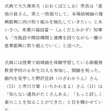
式典で大久保寿夫（おおくぼとしお）市長は「産
地の皆さん、県と一致協力して、本場結城紬の復
興振興に向け取り組みを強化していきたい」とあ
いさつ。来賓の福田富一（ふくだとみかず）知事
も「当施設や関係機関と連携を図りながら一層の
産業振興に取り組んでいく」と述べた。
式典には授業で結城紬を体験学習している絹義務
教育学校の６年生31人も参加し、開館を祝った。
館内を見学した野沢佳鈴（のざわかりん）さん
（11）と市川万葉（いちかわまよ）さん（11）は
「知らない道具がたくさんある」「もっと詳しく
蚕のことを知ることができた」と目を輝かせてい
た。