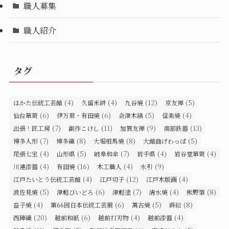
職人募集
職人紹介
タグ
(4)
(4)
(12)
(5)
はかた伝統工芸館
久留米絣
九谷焼
京友禅
(6)
(6)
(5)
(4)
仙台箪笥
伊万里・有田焼
会津木綿
信楽焼
(7)
(11)
(9)
(13)
出張！匠工房
創作こけし
加賀友禅
南部鉄器
(7)
(8)
(8)
(5)
博多人形
博多織
大堀相馬焼
大館曲げわっぱ
(4)
(5)
(7)
(4)
(4)
尾張七宝
山形県
岐阜和傘
岩手県
岩谷堂箪笥
(4)
(16)
(4)
(9)
川連漆器
有田焼
木工職人
水引
(4)
(12)
(4)
江戸たいとう伝統工芸館
江戸切子
江戸木版画
(5)
(6)
(7)
(4)
(8)
波佐見焼
津軽びいどろ
津軽塗
清水焼
熊野筆
(4)
(6)
(5)
(8)
益子焼
第66回日本伝統工芸展
萬古焼
蒔絵
(20)
(6)
(4)
(4)
西陣織
越前和紙
越前打刃物
越前漆器