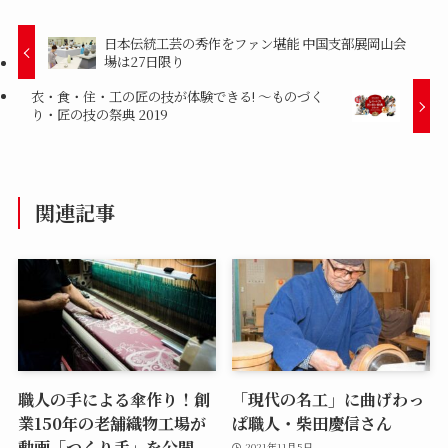
日本伝統工芸の秀作をファン堪能 中国支部展岡山会
場は27日限り
衣・食・住・工の匠の技が体験できる! 〜ものづく
り・匠の技の祭典 2019
関連記事
職人の手による傘作り！創
「現代の名工」に曲げわっ
業150年の老舗織物工場が
ぱ職人・柴田慶信さん
動画「つくり手」を公開
2021年11月5日