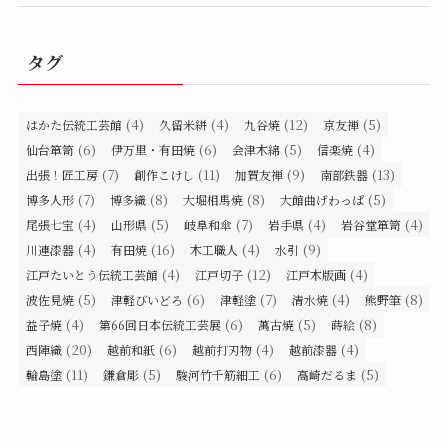
タグ
(4)
(4)
(12)
(5)
はかた伝統工芸館
久留米絣
九谷焼
京友禅
(6)
(6)
(5)
(4)
仙台箪笥
伊万里・有田焼
会津木綿
信楽焼
(7)
(11)
(9)
(13)
出張！匠工房
創作こけし
加賀友禅
南部鉄器
(7)
(8)
(8)
(5)
博多人形
博多織
大堀相馬焼
大館曲げわっぱ
(4)
(5)
(7)
(4)
(4)
尾張七宝
山形県
岐阜和傘
岩手県
岩谷堂箪笥
(4)
(16)
(4)
(9)
川連漆器
有田焼
木工職人
水引
(4)
(12)
(4)
江戸たいとう伝統工芸館
江戸切子
江戸木版画
(5)
(6)
(7)
(4)
(8)
波佐見焼
津軽びいどろ
津軽塗
清水焼
熊野筆
(4)
(6)
(5)
(8)
益子焼
第66回日本伝統工芸展
萬古焼
蒔絵
(20)
(6)
(4)
(4)
西陣織
越前和紙
越前打刃物
越前漆器
(11)
(5)
(6)
(5)
輪島塗
鎌倉彫
駿河竹千筋細工
高崎だるま