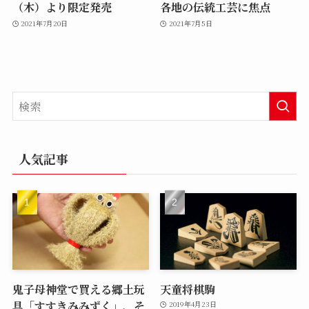
（木）より限定発売
各地の伝統工芸に焦点
2021年7月20日
2021年7月5日
人気記事
鬼子母神堂で買える郷土玩
天童将棋駒
具「すすきみみずく」、そ
2019年4月23日