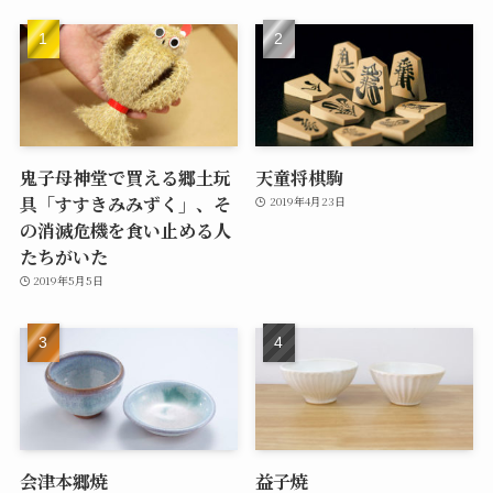
鬼子母神堂で買える郷土玩
天童将棋駒
具「すすきみみずく」、そ
2019年4月23日
の消滅危機を食い止める人
たちがいた
2019年5月5日
会津本郷焼
益子焼