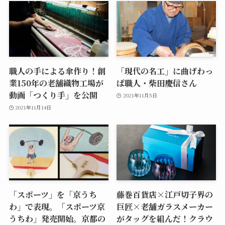
職人の手による傘作り！創
「現代の名工」に曲げわっ
業150年の老舗織物工場が
ぱ職人・柴田慶信さん
動画「つくり手」を公開
2021年11月5日
2021年11月14日
「スポーツ」を「京うち
藤巻百貨店×江戸切子界の
わ」で表現。「スポーツ京
巨匠×老舗ガラスメーカー
うちわ」発売開始。京都の
がタッグを組んだ！クラウ