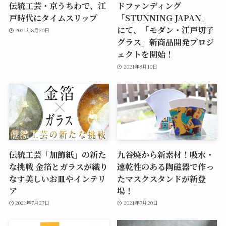
伝統工芸・京うちわで、江
ドファンディング
戸時代にタイムスリップ
「STUNNING JAPAN」
にて、「モダン・江戸切子
2021年8月20日
グラス」新商品開発プロジ
ェクトを開始！
2021年8月10日
伝統工芸「加飾紙」の新た
九谷焼から新素材！吸水・
な挑戦 金箔とガラスが織り
速乾性のある陶磁器で作っ
なす美しいお皿やインテリ
たマスクスタンドが新登
ア
場！
2021年7月27日
2021年7月20日