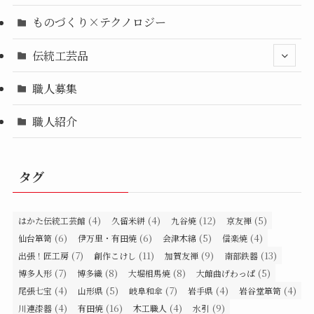
ものづくり×テクノロジー
伝統工芸品
職人募集
職人紹介
タグ
(4)
(4)
(12)
(5)
はかた伝統工芸館
久留米絣
九谷焼
京友禅
(6)
(6)
(5)
(4)
仙台箪笥
伊万里・有田焼
会津木綿
信楽焼
(7)
(11)
(9)
(13)
出張！匠工房
創作こけし
加賀友禅
南部鉄器
(7)
(8)
(8)
(5)
博多人形
博多織
大堀相馬焼
大館曲げわっぱ
(4)
(5)
(7)
(4)
(4)
尾張七宝
山形県
岐阜和傘
岩手県
岩谷堂箪笥
(4)
(16)
(4)
(9)
川連漆器
有田焼
木工職人
水引