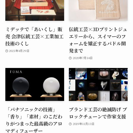
ミデッテで「あいくし」販
伝統工芸×3Dプリントジュ
売 会津伝統工芸×工業加工
エリーから、スイマーのフ
技術のくし
ォームを矯正するパドル開
発まで
2021年4月29日
2020年7月14日
「パナソニックの技術」
ブランド工芸の絶滅防げ ブ
「香り」「素材」のこだわ
ロックチェーンで作家支援
りがつまった最高級のアロ
2019年11月13日
マディフューザー