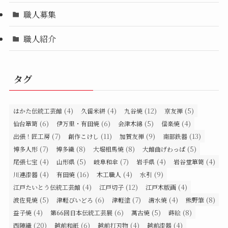
職人募集
職人紹介
タグ
(4)
(4)
(12)
(5)
はかた伝統工芸館
久留米絣
九谷焼
京友禅
(6)
(6)
(5)
(4)
仙台箪笥
伊万里・有田焼
会津木綿
信楽焼
(7)
(11)
(9)
(13)
出張！匠工房
創作こけし
加賀友禅
南部鉄器
(7)
(8)
(8)
(5)
博多人形
博多織
大堀相馬焼
大館曲げわっぱ
(4)
(5)
(7)
(4)
(4)
尾張七宝
山形県
岐阜和傘
岩手県
岩谷堂箪笥
(4)
(16)
(4)
(9)
川連漆器
有田焼
木工職人
水引
(4)
(12)
(4)
江戸たいとう伝統工芸館
江戸切子
江戸木版画
(5)
(6)
(7)
(4)
(8)
波佐見焼
津軽びいどろ
津軽塗
清水焼
熊野筆
(4)
(6)
(5)
(8)
益子焼
第66回日本伝統工芸展
萬古焼
蒔絵
(20)
(6)
(4)
(4)
西陣織
越前和紙
越前打刃物
越前漆器