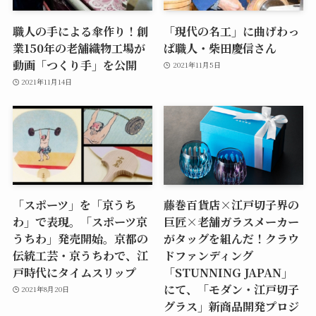
職人の手による傘作り！創
「現代の名工」に曲げわっ
業150年の老舗織物工場が
ぱ職人・柴田慶信さん
動画「つくり手」を公開
2021年11月5日
2021年11月14日
「スポーツ」を「京うち
藤巻百貨店×江戸切子界の
わ」で表現。「スポーツ京
巨匠×老舗ガラスメーカー
うちわ」発売開始。京都の
がタッグを組んだ！クラウ
伝統工芸・京うちわで、江
ドファンディング
戸時代にタイムスリップ
「STUNNING JAPAN」
にて、「モダン・江戸切子
2021年8月20日
グラス」新商品開発プロジ