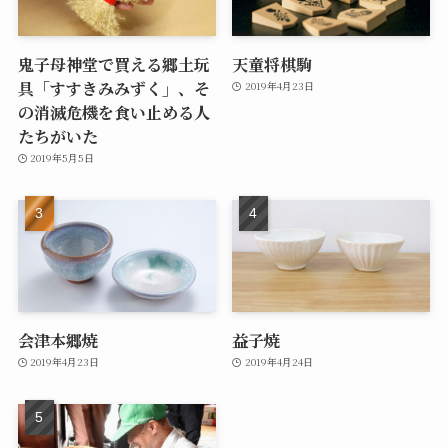
鬼子母神堂で買える郷土玩
天童将棋駒
具「すすきみみずく」、そ
2019年4月23日
の消滅危機を食い止める人
たちがいた
2019年5月5日
会津本郷焼
益子焼
2019年4月23日
2019年4月24日