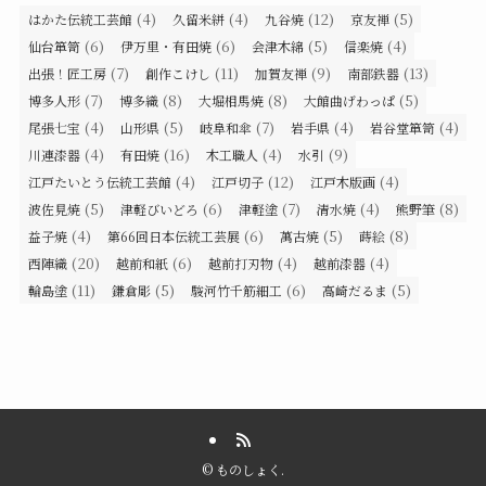
(4)
(4)
(12)
(5)
はかた伝統工芸館
久留米絣
九谷焼
京友禅
(6)
(6)
(5)
(4)
仙台箪笥
伊万里・有田焼
会津木綿
信楽焼
(7)
(11)
(9)
(13)
出張！匠工房
創作こけし
加賀友禅
南部鉄器
(7)
(8)
(8)
(5)
博多人形
博多織
大堀相馬焼
大館曲げわっぱ
(4)
(5)
(7)
(4)
(4)
尾張七宝
山形県
岐阜和傘
岩手県
岩谷堂箪笥
(4)
(16)
(4)
(9)
川連漆器
有田焼
木工職人
水引
(4)
(12)
(4)
江戸たいとう伝統工芸館
江戸切子
江戸木版画
(5)
(6)
(7)
(4)
(8)
波佐見焼
津軽びいどろ
津軽塗
清水焼
熊野筆
(4)
(6)
(5)
(8)
益子焼
第66回日本伝統工芸展
萬古焼
蒔絵
(20)
(6)
(4)
(4)
西陣織
越前和紙
越前打刃物
越前漆器
(11)
(5)
(6)
(5)
輪島塗
鎌倉彫
駿河竹千筋細工
高崎だるま
©
ものしょく.