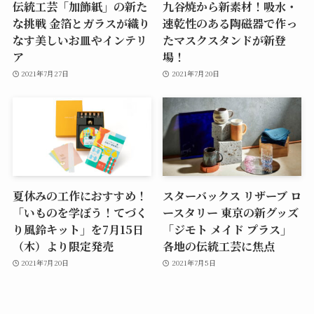
伝統工芸「加飾紙」の新た
九谷焼から新素材！吸水・
な挑戦 金箔とガラスが織り
速乾性のある陶磁器で作っ
なす美しいお皿やインテリ
たマスクスタンドが新登
ア
場！
2021年7月27日
2021年7月20日
夏休みの工作におすすめ！
スターバックス リザーブ ロ
「いものを学ぼう！てづく
ースタリー 東京の新グッズ
り風鈴キット」を7月15日
「ジモト メイド プラス」
（木）より限定発売
各地の伝統工芸に焦点
2021年7月20日
2021年7月5日