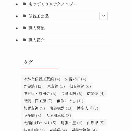
ものづくり×テクノロジー
伝統工芸品
職人募集
職人紹介
タグ
はかた伝統工芸館
(4)
久留米絣
(4)
九谷焼
(12)
京友禅
(5)
仙台箪笥
(6)
伊万里・有田焼
(6)
会津木綿
(5)
信楽焼
(4)
出張！匠工房
(7)
創作こけし
(11)
加賀友禅
(9)
南部鉄器
(13)
博多人形
(7)
博多織
(8)
大堀相馬焼
(8)
大館曲げわっぱ
(5)
尾張七宝
(4)
山形県
(5)
岐阜和傘
(7)
岩手県
(4)
岩谷堂箪笥
(4)