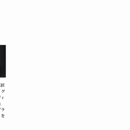
巨匠
ッグ
ディ
N」
グラ
トを