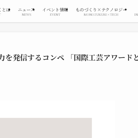
くとは
ニュース
イベント情報
ものづくり×テクノロジー
T
NEWS
EVENT
MONOZUKURI×TECH
I
力を発信するコンペ 「国際工芸アワード