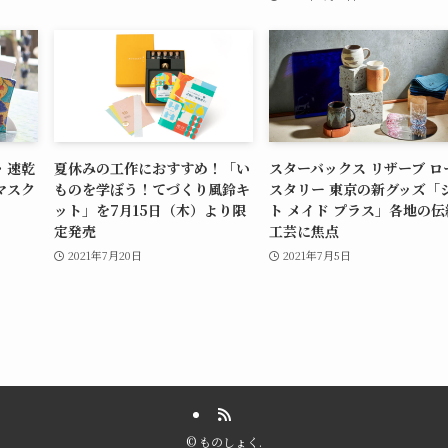
・速乾
夏休みの工作におすすめ！「い
スターバックス リザーブ ロ
マスク
ものを学ぼう！てづくり風鈴キ
スタリー 東京の新グッズ「
ット」を7月15日（木）より限
ト メイド プラス」各地の伝
定発売
工芸に焦点
2021年7月20日
2021年7月5日
©
ものしょく.