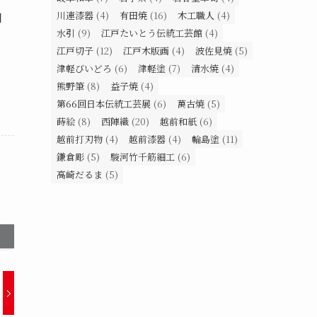
川連漆器
(4)
有田焼
(16)
木工職人
(4)
日
水引
(9)
江戸たいとう伝統工芸館
(4)
江戸切子
(12)
江戸木版画
(4)
波佐見焼
(5)
津軽びいどろ
(6)
津軽塗
(7)
清水焼
(4)
熊野筆
(8)
益子焼
(4)
第66回日本伝統工芸展
(6)
萬古焼
(5)
蒔絵
(8)
西陣織
(20)
越前和紙
(6)
越前打刃物
(4)
越前漆器
(4)
輪島塗
(11)
鎌倉彫
(5)
駿河竹千筋細工
(6)
高崎だるま
(5)