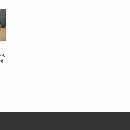
ー
ジモ
統