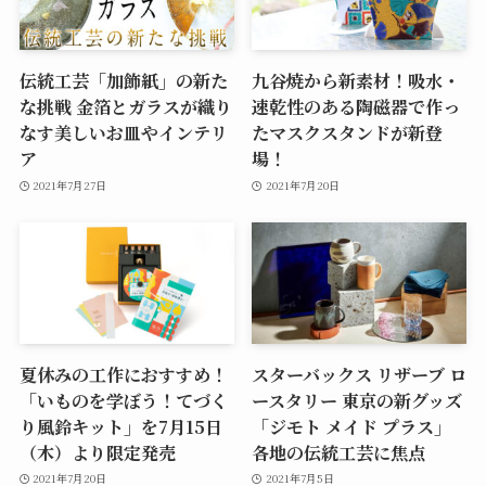
伝統工芸「加飾紙」の新た
九谷焼から新素材！吸水・
な挑戦 金箔とガラスが織り
速乾性のある陶磁器で作っ
なす美しいお皿やインテリ
たマスクスタンドが新登
ア
場！
2021年7月27日
2021年7月20日
夏休みの工作におすすめ！
スターバックス リザーブ ロ
「いものを学ぼう！てづく
ースタリー 東京の新グッズ
り風鈴キット」を7月15日
「ジモト メイド プラス」
（木）より限定発売
各地の伝統工芸に焦点
2021年7月20日
2021年7月5日