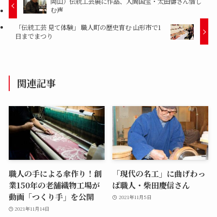
岡山）伝統工芸展に作品、人間国宝・太田儔さん惜し
む声
「伝統工芸 見て体験」 職人町の歴史育む 山形市で1
日までまつり
関連記事
職人の手による傘作り！創
「現代の名工」に曲げわっ
業150年の老舗織物工場が
ぱ職人・柴田慶信さん
動画「つくり手」を公開
2021年11月5日
2021年11月14日