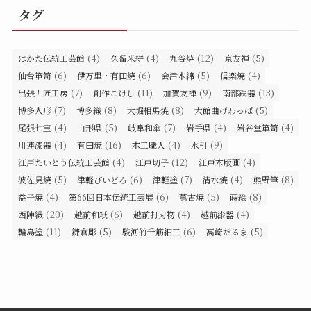
タグ
(4)
(4)
(12)
(5)
はかた伝統工芸館
久留米絣
九谷焼
京友禅
(6)
(6)
(5)
(4)
仙台箪笥
伊万里・有田焼
会津木綿
信楽焼
(7)
(11)
(9)
(13)
出張！匠工房
創作こけし
加賀友禅
南部鉄器
(7)
(8)
(8)
(5)
博多人形
博多織
大堀相馬焼
大館曲げわっぱ
(4)
(5)
(7)
(4)
(4)
尾張七宝
山形県
岐阜和傘
岩手県
岩谷堂箪笥
(4)
(16)
(4)
(9)
川連漆器
有田焼
木工職人
水引
(4)
(12)
(4)
江戸たいとう伝統工芸館
江戸切子
江戸木版画
(5)
(6)
(7)
(4)
(8)
波佐見焼
津軽びいどろ
津軽塗
清水焼
熊野筆
(4)
(6)
(5)
(8)
益子焼
第66回日本伝統工芸展
萬古焼
蒔絵
(20)
(6)
(4)
(4)
西陣織
越前和紙
越前打刃物
越前漆器
(11)
(5)
(6)
(5)
輪島塗
鎌倉彫
駿河竹千筋細工
高崎だるま