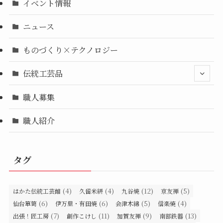
イベント情報
ニュース
ものづくり×テクノロジー
伝統工芸品
職人募集
職人紹介
タグ
(4)
(4)
(12)
(5)
はかた伝統工芸館
久留米絣
九谷焼
京友禅
(6)
(6)
(5)
(4)
仙台箪笥
伊万里・有田焼
会津木綿
信楽焼
(7)
(11)
(9)
(13)
出張！匠工房
創作こけし
加賀友禅
南部鉄器