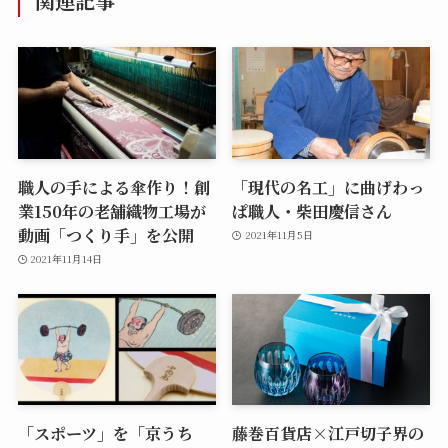
関連記事
職人の手による傘作り！創
「現代の名工」に曲げわっ
業150年の老舗織物工場が
ぱ職人・柴田慶信さん
動画「つくり手」を公開
2021年11月5日
2021年11月14日
「スポーツ」を「京うち
藤巻百貨店×江戸切子界の