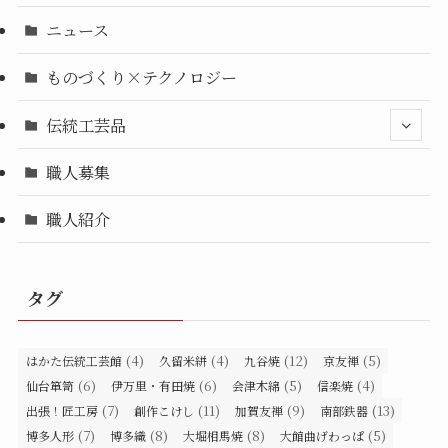
ニュース
ものづくり×テクノロジー
伝統工芸品
職人募集
職人紹介
タグ
(4)
(4)
(12)
(5)
はかた伝統工芸館
久留米絣
九谷焼
京友禅
(6)
(6)
(5)
(4)
仙台箪笥
伊万里・有田焼
会津木綿
信楽焼
(7)
(11)
(9)
(13)
出張！匠工房
創作こけし
加賀友禅
南部鉄器
(7)
(8)
(8)
(5)
博多人形
博多織
大堀相馬焼
大館曲げわっぱ