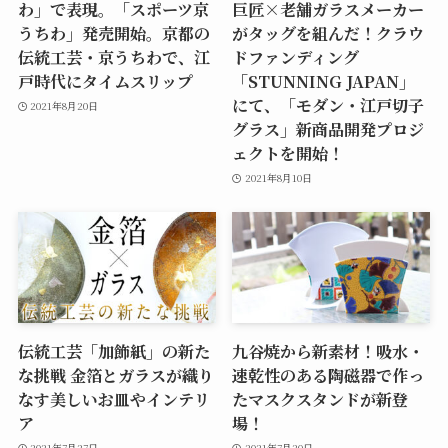
わ」で表現。「スポーツ京
巨匠×老舗ガラスメーカー
うちわ」発売開始。京都の
がタッグを組んだ！クラウ
伝統工芸・京うちわで、江
ドファンディング
戸時代にタイムスリップ
「STUNNING JAPAN」
にて、「モダン・江戸切子
2021年8月20日
グラス」新商品開発プロジ
ェクトを開始！
2021年8月10日
伝統工芸「加飾紙」の新た
九谷焼から新素材！吸水・
な挑戦 金箔とガラスが織り
速乾性のある陶磁器で作っ
なす美しいお皿やインテリ
たマスクスタンドが新登
ア
場！
2021年7月27日
2021年7月20日