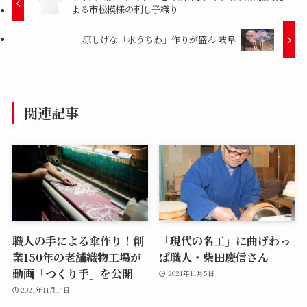
よる市松模様の刺し子織り
涼しげな「水うちわ」作りが盛ん 岐阜
関連記事
職人の手による傘作り！創
「現代の名工」に曲げわっ
業150年の老舗織物工場が
ぱ職人・柴田慶信さん
動画「つくり手」を公開
2021年11月5日
2021年11月14日