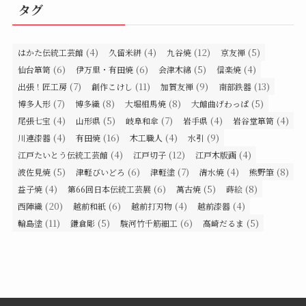
タグ
(4)
(4)
(12)
(5)
はかた伝統工芸館
久留米絣
九谷焼
京友禅
(6)
(6)
(5)
(4)
仙台箪笥
伊万里・有田焼
会津木綿
信楽焼
(7)
(11)
(9)
(13)
出張！匠工房
創作こけし
加賀友禅
南部鉄器
(7)
(8)
(8)
(5)
博多人形
博多織
大堀相馬焼
大館曲げわっぱ
(4)
(5)
(7)
(4)
(4)
尾張七宝
山形県
岐阜和傘
岩手県
岩谷堂箪笥
(4)
(16)
(4)
(9)
川連漆器
有田焼
木工職人
水引
(4)
(12)
(4)
江戸たいとう伝統工芸館
江戸切子
江戸木版画
(5)
(6)
(7)
(4)
(8)
波佐見焼
津軽びいどろ
津軽塗
清水焼
熊野筆
(4)
(6)
(5)
(8)
益子焼
第66回日本伝統工芸展
萬古焼
蒔絵
(20)
(6)
(4)
(4)
西陣織
越前和紙
越前打刃物
越前漆器
(11)
(5)
(6)
(5)
輪島塗
鎌倉彫
駿河竹千筋細工
高崎だるま