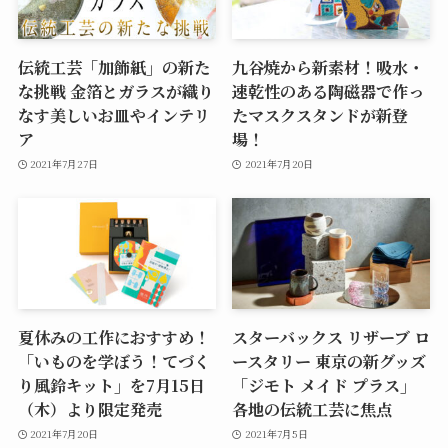
伝統工芸「加飾紙」の新た
九谷焼から新素材！吸水・
な挑戦 金箔とガラスが織り
速乾性のある陶磁器で作っ
なす美しいお皿やインテリ
たマスクスタンドが新登
ア
場！
2021年7月27日
2021年7月20日
夏休みの工作におすすめ！
スターバックス リザーブ ロ
「いものを学ぼう！てづく
ースタリー 東京の新グッズ
り風鈴キット」を7月15日
「ジモト メイド プラス」
（木）より限定発売
各地の伝統工芸に焦点
2021年7月20日
2021年7月5日