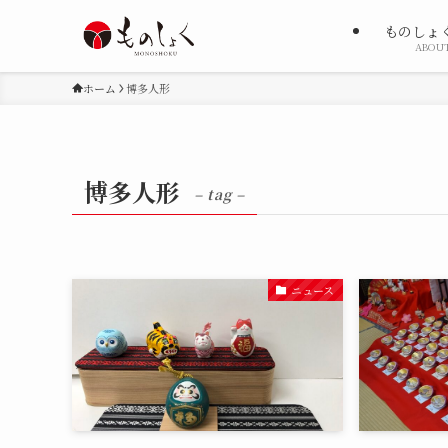
ものしょ
ABOU
ホーム
博多人形
博多人形
– tag –
ニュース