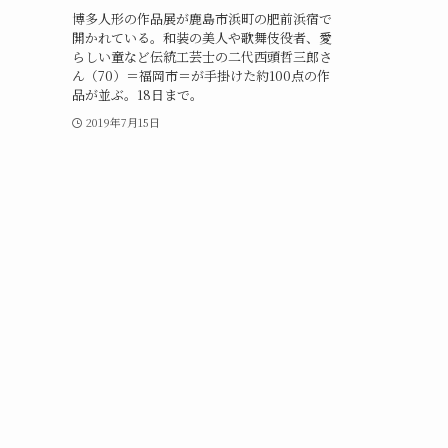
博多人形の作品展が鹿島市浜町の肥前浜宿で
開かれている。和装の美人や歌舞伎役者、愛
らしい童など伝統工芸士の二代西頭哲三郎さ
ん（70）＝福岡市＝が手掛けた約100点の作
品が並ぶ。18日まで。
2019年7月15日