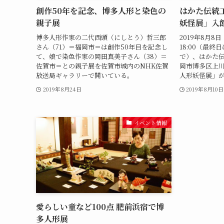
創作50年を記念、博多人形と染色の
はかた伝統
親子展
妖怪展」入
博多人形作家の二代西頭（にしとう）哲三郎
2019年8月8日
さん（71）＝福岡市＝は創作50年目を記念し
18:00（最終
て、娘で染色作家の岡田真美子さん（38）＝
で）、はかた伝
佐賀市＝との親子展を佐賀市城内のNHK佐賀
岡市博多区上川
放送局ギャラリーで開いている。
人形妖怪展」
2019年8月24日
2019年8月10日
イベント情報
愛らしい童など100点 肥前浜宿で博
多人形展