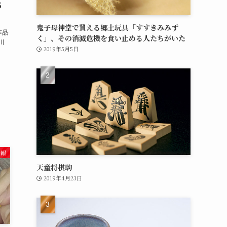
5
鬼子母神堂で買える郷土玩具「すすきみみず
作品
く」、その消滅危機を食い止める人たちがいた
川
2019年5月5日
情報
天童将棋駒
2019年4月23日