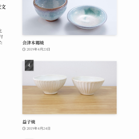
統文
」
化
付
た
会津本郷焼
2019年4月23日
益子焼
2019年4月24日