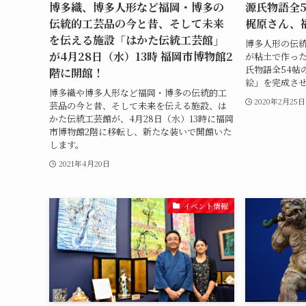
博多織、博多人形など福岡・博多の
源氏物語全5
伝統的工芸品の今と昔、そして未来
梶原さん、
を伝える施設「はかた伝統工芸館」
博多人形の伝統
が4月28日（水）13時 福岡市博物館2
が粘土で作っ
氏物語全54帖
階に開館！
絵」を完成さ
博多織や博多人形など福岡・博多の伝統的工
2020年2月25日
芸品の今と昔、そして未来を伝える施設、は
かた伝統工芸館が、4月28日（水）13時に福岡
市博物館2階に移転し、新たな装いで開館いた
します。
2021年4月20日
イベント情報