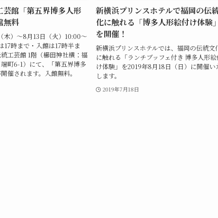
工芸館「第五界博多人形
新横浜プリンスホテルで福岡の伝
館無料
化に触れる「博多人形絵付け体験
を開催！
（木）～8月13日（火）10:00～
日は17時まで・入館は17時半ま
新横浜プリンスホテルでは、福岡の伝統文
統工芸館 1階（櫛田神社横：福
に触れる「ランチブッフェ付き 博多人形絵
端町6-1）にて、「第五界博多
け体験」を2019年8月18日（日）に開催い
が開催されます。入館無料。
します。
2019年7月18日