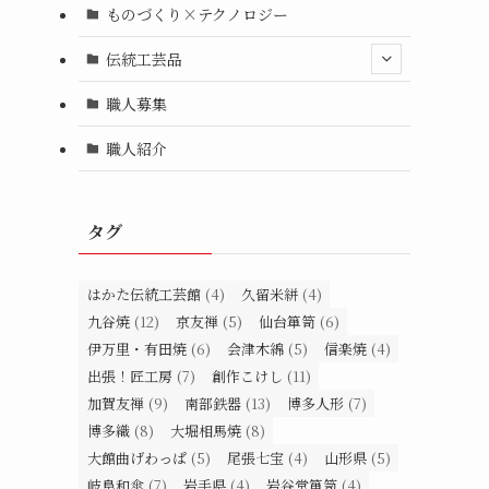
ものづくり×テクノロジー
伝統工芸品
職人募集
職人紹介
タグ
はかた伝統工芸館
(4)
久留米絣
(4)
九谷焼
(12)
京友禅
(5)
仙台箪笥
(6)
伊万里・有田焼
(6)
会津木綿
(5)
信楽焼
(4)
出張！匠工房
(7)
創作こけし
(11)
加賀友禅
(9)
南部鉄器
(13)
博多人形
(7)
博多織
(8)
大堀相馬焼
(8)
大館曲げわっぱ
(5)
尾張七宝
(4)
山形県
(5)
岐阜和傘
(7)
岩手県
(4)
岩谷堂箪笥
(4)