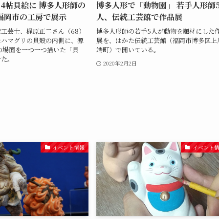
4帖貝絵に 博多人形師の
博多人形で「動物園」 若手人形師
福岡市の工房で展示
人、伝統工芸館で作品展
工芸士、梶原正二さん（68）
博多人形師の若手5人が動物を題材にした
たハマグリの貝殻の内側に、源
展を、はかた伝統工芸館（福岡市博多区上
の場面を一つ一つ描いた「貝
端町）で開いている。
せた。
2020年2月2日
イベント情報
イベント