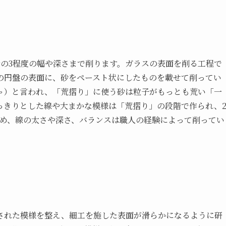
分の3程度の幅や深さまで削ります。ガラスの表面を削る工程で
の円盤の表面に、砂をペースト状にしたものを載せて削ってい
ゃ）と言われ、「荒摺り」に使う砂は粒子がもっとも荒い「一
っきりとした線や大まかな模様は「荒摺り」の段階で作られ、
ため、線の太さや深さ、バランスは職人の経験によって削ってい
された模様を整え、細工を施した表面が滑らかになるように研