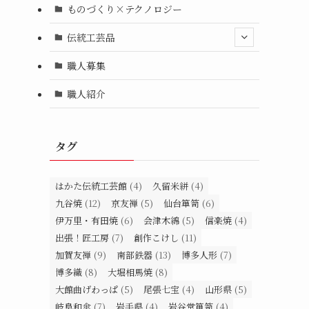
ものづくり×テクノロジー
伝統工芸品
職人募集
職人紹介
タグ
はかた伝統工芸館
(4)
久留米絣
(4)
九谷焼
(12)
京友禅
(5)
仙台箪笥
(6)
伊万里・有田焼
(6)
会津木綿
(5)
信楽焼
(4)
出張！匠工房
(7)
創作こけし
(11)
加賀友禅
(9)
南部鉄器
(13)
博多人形
(7)
博多織
(8)
大堀相馬焼
(8)
大館曲げわっぱ
(5)
尾張七宝
(4)
山形県
(5)
岐阜和傘
(7)
岩手県
(4)
岩谷堂箪笥
(4)