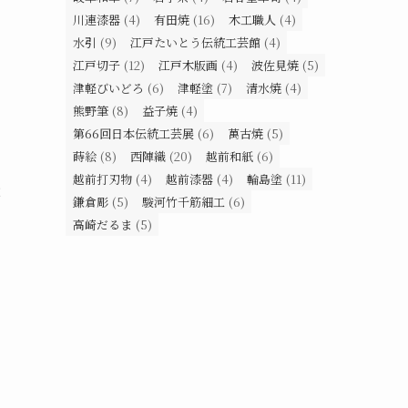
川連漆器
(4)
有田焼
(16)
木工職人
(4)
水引
(9)
江戸たいとう伝統工芸館
(4)
江戸切子
(12)
江戸木版画
(4)
波佐見焼
(5)
津軽びいどろ
(6)
津軽塗
(7)
清水焼
(4)
熊野筆
(8)
益子焼
(4)
第66回日本伝統工芸展
(6)
萬古焼
(5)
蒔絵
(8)
西陣織
(20)
越前和紙
(6)
越前打刃物
(4)
越前漆器
(4)
輪島塗
(11)
2
鎌倉彫
(5)
駿河竹千筋細工
(6)
高崎だるま
(5)