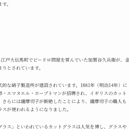
ます。
）に江戸大伝馬町でビードロ問屋を営んでいた加賀谷久兵衛が、
まりとされています。
的な硝子製造所が建設されています。1881年（明治14年）に
師・エマヌエル・ホープトマンが招聘され、イギリスのカット
。さらには薩摩切子が断絶したことにより、薩摩切子の職人も
ラスが使われるようになりました。
グラス」といわれているカットグラスは人気を博し、グラスや