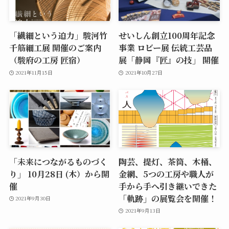
「繊細という迫力」駿河竹
せいしん創立100周年記念
千筋細工展 開催のご案内
事業 ロビー展 伝統工芸品
（駿府の工房 匠宿）
展「静岡『匠』の技」 開催
2021年11月15日
2021年10月27日
「未来につながるものづく
陶芸、提灯、茶筒、木桶、
り」 10月28日 (木）から開
金網、5つの工房や職人が
催
手から手へ引き継いできた
「軌跡」の展覧会を開催！
2021年9月30日
2021年9月13日