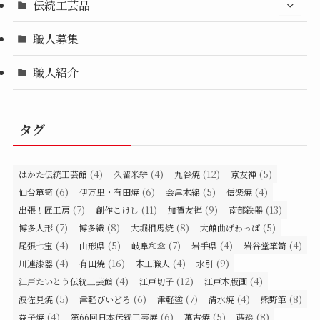
伝統工芸品
職人募集
職人紹介
タグ
(4)
(4)
(12)
(5)
はかた伝統工芸館
久留米絣
九谷焼
京友禅
(6)
(6)
(5)
(4)
仙台箪笥
伊万里・有田焼
会津木綿
信楽焼
(7)
(11)
(9)
(13)
出張！匠工房
創作こけし
加賀友禅
南部鉄器
(7)
(8)
(8)
(5)
博多人形
博多織
大堀相馬焼
大館曲げわっぱ
(4)
(5)
(7)
(4)
(4)
尾張七宝
山形県
岐阜和傘
岩手県
岩谷堂箪笥
(4)
(16)
(4)
(9)
川連漆器
有田焼
木工職人
水引
(4)
(12)
(4)
江戸たいとう伝統工芸館
江戸切子
江戸木版画
(5)
(6)
(7)
(4)
(8)
波佐見焼
津軽びいどろ
津軽塗
清水焼
熊野筆
(4)
(6)
(5)
(8)
益子焼
第66回日本伝統工芸展
萬古焼
蒔絵