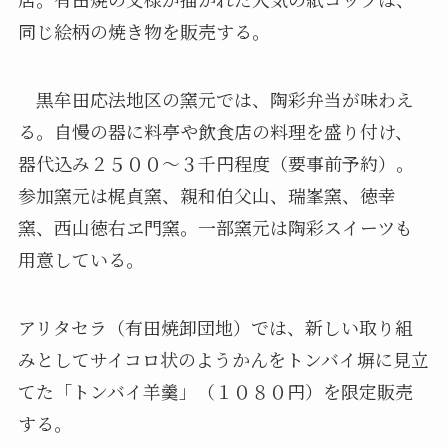
同じ絵柄の焼き物を販売する。
黒牟田応法地区の窯元では、陶彩弁当が味わえ
る。自慢の器に料亭や飲食店の料理を盛り付け、
器代込み２５００～３千円程度（要事前予約）。
参加窯元は梶貞窯、親和伯父山、瑞峯窯、徳幸
窯、西山徳右ヱ門窯。一部窯元は陶彩スイーツも
用意している。
アリタセラ（有田焼卸団地）では、新しい取り組
みとしてサイコロ状のようかんをトンバイ塀に見立
てた「トンバイ羊羹」（１０８０円）を限定販売
する。