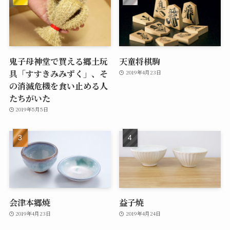
鬼子母神堂で買える郷土玩
天童将棋駒
具「すすきみみずく」、そ
2019年4月23日
の消滅危機を食い止める人
たちがいた
2019年5月5日
会津本郷焼
益子焼
2019年4月23日
2019年4月24日