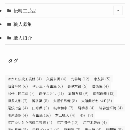
伝統工芸品
職人募集
職人紹介
タグ
(4)
(4)
(12)
(5)
はかた伝統工芸館
久留米絣
九谷焼
京友禅
(6)
(6)
(5)
(4)
仙台箪笥
伊万里・有田焼
会津木綿
信楽焼
(7)
(11)
(9)
(13)
出張！匠工房
創作こけし
加賀友禅
南部鉄器
(7)
(8)
(8)
(5)
博多人形
博多織
大堀相馬焼
大館曲げわっぱ
(4)
(5)
(7)
(4)
(4)
尾張七宝
山形県
岐阜和傘
岩手県
岩谷堂箪笥
(4)
(16)
(4)
(9)
川連漆器
有田焼
木工職人
水引
(4)
(12)
(4)
江戸たいとう伝統工芸館
江戸切子
江戸木版画
(5)
(6)
(7)
(4)
(8)
波佐見焼
津軽びいどろ
津軽塗
清水焼
熊野筆