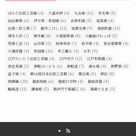
(4)
(4)
(12)
(5)
はかた伝統工芸館
久留米絣
九谷焼
京友禅
(6)
(6)
(5)
(4)
仙台箪笥
伊万里・有田焼
会津木綿
信楽焼
(7)
(11)
(9)
(13)
出張！匠工房
創作こけし
加賀友禅
南部鉄器
(7)
(8)
(8)
(5)
博多人形
博多織
大堀相馬焼
大館曲げわっぱ
(4)
(5)
(7)
(4)
(4)
尾張七宝
山形県
岐阜和傘
岩手県
岩谷堂箪笥
(4)
(16)
(4)
(9)
川連漆器
有田焼
木工職人
水引
(4)
(12)
(4)
江戸たいとう伝統工芸館
江戸切子
江戸木版画
(5)
(6)
(7)
(4)
(8)
波佐見焼
津軽びいどろ
津軽塗
清水焼
熊野筆
(4)
(6)
(5)
(8)
益子焼
第66回日本伝統工芸展
萬古焼
蒔絵
(20)
(6)
(4)
(4)
西陣織
越前和紙
越前打刃物
越前漆器
(11)
(5)
(6)
(5)
輪島塗
鎌倉彫
駿河竹千筋細工
高崎だるま