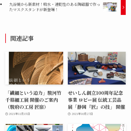
九谷焼から新素材！吸水・速乾性のある陶磁器で作っ
たマスクスタンドが新登場！
関連記事
「繊細という迫力」駿河竹
せいしん創立100周年記念
千筋細工展 開催のご案内
事業 ロビー展 伝統工芸品
（駿府の工房 匠宿）
展「静岡『匠』の技」 開催
2021年11月15日
2021年10月27日