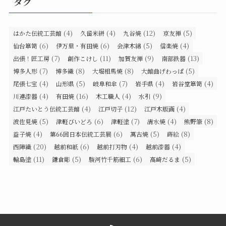
タグ
(4)
(4)
(12)
(5)
はかた伝統工芸館
久留米絣
九谷焼
京友禅
(6)
(6)
(5)
(4)
仙台箪笥
伊万里・有田焼
会津木綿
信楽焼
(7)
(11)
(9)
(13)
出張！匠工房
創作こけし
加賀友禅
南部鉄器
(7)
(8)
(8)
(5)
博多人形
博多織
大堀相馬焼
大館曲げわっぱ
(4)
(5)
(7)
(4)
(4)
尾張七宝
山形県
岐阜和傘
岩手県
岩谷堂箪笥
(4)
(16)
(4)
(9)
川連漆器
有田焼
木工職人
水引
(4)
(12)
(4)
江戸たいとう伝統工芸館
江戸切子
江戸木版画
(5)
(6)
(7)
(4)
(8)
波佐見焼
津軽びいどろ
津軽塗
清水焼
熊野筆
(4)
(6)
(5)
(8)
益子焼
第66回日本伝統工芸展
萬古焼
蒔絵
(20)
(6)
(4)
(4)
西陣織
越前和紙
越前打刃物
越前漆器
(11)
(5)
(6)
(5)
輪島塗
鎌倉彫
駿河竹千筋細工
高崎だるま