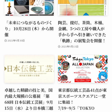
「未来につながるものづく
陶芸、提灯、茶筒、木桶、
り」 10月28日 (木）から開
金網、5つの工房や職人が
催
手から手へ引き継いできた
「軌跡」の展覧会を開催！
2021年9月30日
2021年9月13日
卓越した精緻の技と美。国
東京都伝統工芸品41点が東
内最大規模の公募展 「第
京スポーツスクエアに一堂
68回 日本伝統工芸展」9月
に集結！
15日（水）より日本橋三越
7/19~9/5「TOKYO