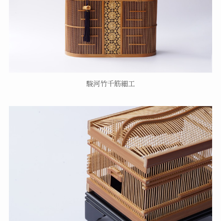
駿河竹千筋細工