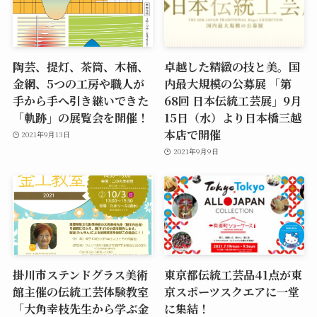
陶芸、提灯、茶筒、木桶、
卓越した精緻の技と美。国
金網、5つの工房や職人が
内最大規模の公募展 「第
手から手へ引き継いできた
68回 日本伝統工芸展」9月
「軌跡」の展覧会を開催！
15日（水）より日本橋三越
本店で開催
2021年9月13日
2021年9月9日
掛川市ステンドグラス美術
東京都伝統工芸品41点が東
館主催の伝統工芸体験教室
京スポーツスクエアに一堂
「大角幸枝先生から学ぶ金
に集結！