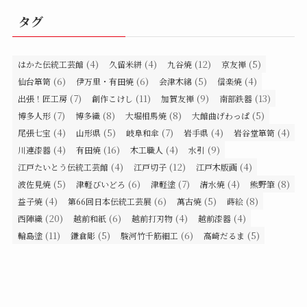
タグ
(4)
(4)
(12)
(5)
はかた伝統工芸館
久留米絣
九谷焼
京友禅
(6)
(6)
(5)
(4)
仙台箪笥
伊万里・有田焼
会津木綿
信楽焼
(7)
(11)
(9)
(13)
出張！匠工房
創作こけし
加賀友禅
南部鉄器
(7)
(8)
(8)
(5)
博多人形
博多織
大堀相馬焼
大館曲げわっぱ
(4)
(5)
(7)
(4)
(4)
尾張七宝
山形県
岐阜和傘
岩手県
岩谷堂箪笥
(4)
(16)
(4)
(9)
川連漆器
有田焼
木工職人
水引
(4)
(12)
(4)
江戸たいとう伝統工芸館
江戸切子
江戸木版画
(5)
(6)
(7)
(4)
(8)
波佐見焼
津軽びいどろ
津軽塗
清水焼
熊野筆
(4)
(6)
(5)
(8)
益子焼
第66回日本伝統工芸展
萬古焼
蒔絵
(20)
(6)
(4)
(4)
西陣織
越前和紙
越前打刃物
越前漆器
(11)
(5)
(6)
(5)
輪島塗
鎌倉彫
駿河竹千筋細工
高崎だるま