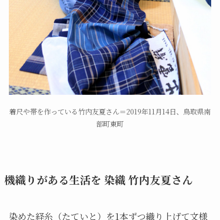
着尺や帯を作っている竹内友夏さん＝2019年11月14日、鳥取県南
部町東町
機織りがある生活を 染織 竹内友夏さん
染めた経糸（たていと）を1本ずつ織り上げて文様