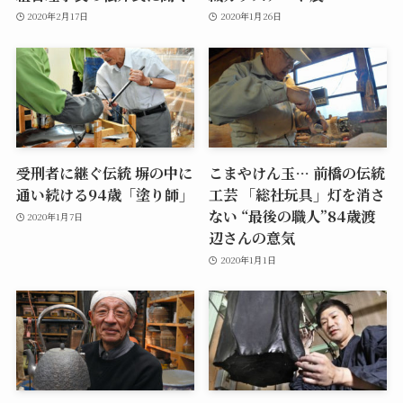
2020年2月17日
2020年1月26日
受刑者に継ぐ伝統 塀の中に
こまやけん玉… 前橋の伝統
通い続ける94歳「塗り師」
工芸 「総社玩具」灯を消さ
ない “最後の職人”84歳渡
2020年1月7日
辺さんの意気
2020年1月1日