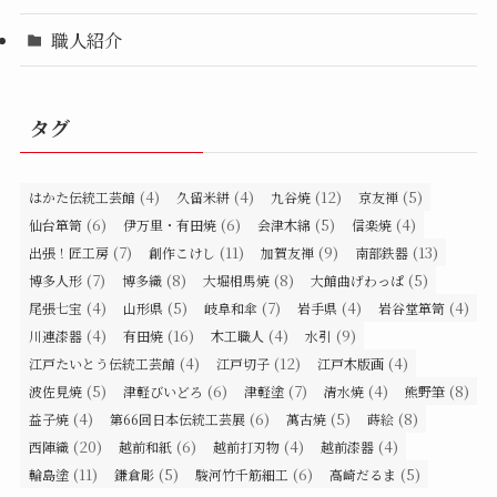
職人紹介
タグ
(4)
(4)
(12)
(5)
はかた伝統工芸館
久留米絣
九谷焼
京友禅
(6)
(6)
(5)
(4)
仙台箪笥
伊万里・有田焼
会津木綿
信楽焼
(7)
(11)
(9)
(13)
出張！匠工房
創作こけし
加賀友禅
南部鉄器
(7)
(8)
(8)
(5)
博多人形
博多織
大堀相馬焼
大館曲げわっぱ
(4)
(5)
(7)
(4)
(4)
尾張七宝
山形県
岐阜和傘
岩手県
岩谷堂箪笥
(4)
(16)
(4)
(9)
川連漆器
有田焼
木工職人
水引
(4)
(12)
(4)
江戸たいとう伝統工芸館
江戸切子
江戸木版画
(5)
(6)
(7)
(4)
(8)
波佐見焼
津軽びいどろ
津軽塗
清水焼
熊野筆
(4)
(6)
(5)
(8)
益子焼
第66回日本伝統工芸展
萬古焼
蒔絵
(20)
(6)
(4)
(4)
西陣織
越前和紙
越前打刃物
越前漆器
(11)
(5)
(6)
(5)
輪島塗
鎌倉彫
駿河竹千筋細工
高崎だるま