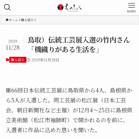
MENU
ホーム
職人紹介
鳥取）伝統工芸展入選の竹内さん
2019
11/28
「機織りがある生活を」
職人紹介
2019年11月28日
第66回日本伝統工芸展に鳥取県から4人、島根県か
ら5人が入選した。同工芸展の松江展（日本工芸
会、朝日新聞社など主催）が12月4～25日に島根県
立美術館（松江市袖師町）で開かれるのを前に、
入選者に作品に込めた思いを聞いた。