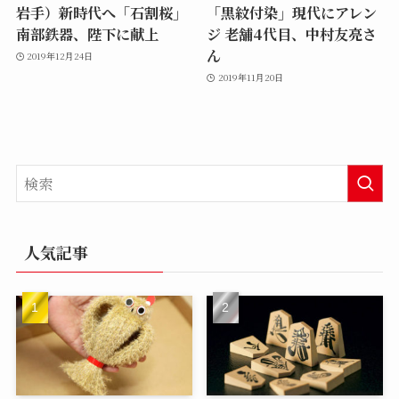
岩手）新時代へ「石割桜」
「黒紋付染」現代にアレン
南部鉄器、陛下に献上
ジ 老舗4代目、中村友亮さ
ん
2019年12月24日
2019年11月20日
人気記事