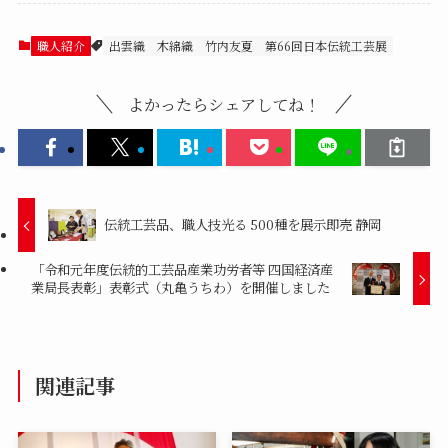
職人紹介
出雲織
木綿織
竹内友夏
第66回日本伝統工芸展
よかったらシェアしてね！
伝統工芸品、職人技光る 500種を展示即売 静岡
「令和元年度伝統的工芸品産業功労者等 四国経済産
業局長表彰」表彰式（丸亀うちわ）を開催しました
関連記事