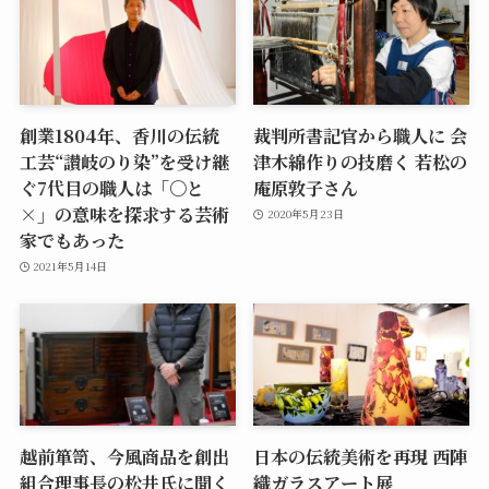
創業1804年、香川の伝統
裁判所書記官から職人に 会
工芸“讃岐のり染”を受け継
津木綿作りの技磨く 若松の
ぐ7代目の職人は「〇と
庵原敦子さん
×」の意味を探求する芸術
2020年5月23日
家でもあった
2021年5月14日
越前箪笥、今風商品を創出
日本の伝統美術を再現 西陣
組合理事長の松井氏に聞く
織ガラスアート展