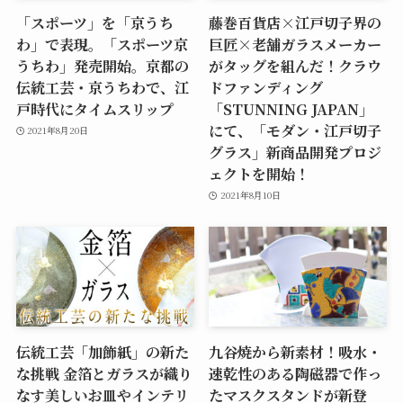
「スポーツ」を「京うち
藤巻百貨店×江戸切子界の
わ」で表現。「スポーツ京
巨匠×老舗ガラスメーカー
うちわ」発売開始。京都の
がタッグを組んだ！クラウ
伝統工芸・京うちわで、江
ドファンディング
戸時代にタイムスリップ
「STUNNING JAPAN」
にて、「モダン・江戸切子
2021年8月20日
グラス」新商品開発プロジ
ェクトを開始！
2021年8月10日
伝統工芸「加飾紙」の新た
九谷焼から新素材！吸水・
な挑戦 金箔とガラスが織り
速乾性のある陶磁器で作っ
なす美しいお皿やインテリ
たマスクスタンドが新登