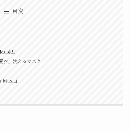
目次
ask!」
「夏衣」洗えるマスク
 Mask」