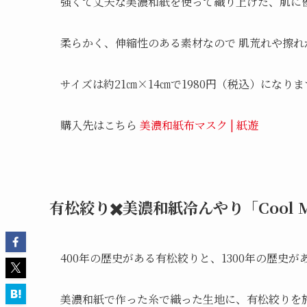
強くて丈夫な美濃和紙を使って織り上げた、肌に
柔らかく、伸縮性のある素材なので 肌荒れや擦
サイズは約21㎝×14㎝で1980円（税込）になりま
購入先はこちら
美濃和紙布マスク | 紙遊
有松絞り✖️美濃和紙冷んやり「Cool M
400年の歴史がある有松絞りと、1300年の歴史
美濃和紙で作った糸で織った生地に、有松絞りを