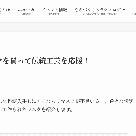
くとは
ニュース
イベント情報
ものづくり×テクノロジー
T
NEWS
EVENT
MONOZUKURI×TECH
I
クを買って伝統工芸を応援！
の材料が入手しにくくなってマスクが不足いる中、色々な伝統
芸で作られたマスクを紹介します。