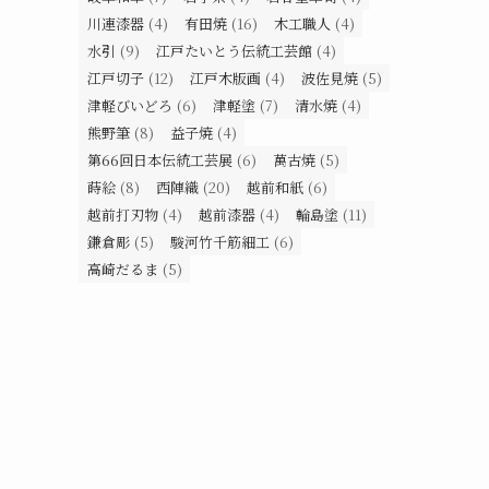
川連漆器
(4)
有田焼
(16)
木工職人
(4)
水引
(9)
江戸たいとう伝統工芸館
(4)
江戸切子
(12)
江戸木版画
(4)
波佐見焼
(5)
津軽びいどろ
(6)
津軽塗
(7)
清水焼
(4)
熊野筆
(8)
益子焼
(4)
第66回日本伝統工芸展
(6)
萬古焼
(5)
蒔絵
(8)
西陣織
(20)
越前和紙
(6)
越前打刃物
(4)
越前漆器
(4)
輪島塗
(11)
鎌倉彫
(5)
駿河竹千筋細工
(6)
高崎だるま
(5)