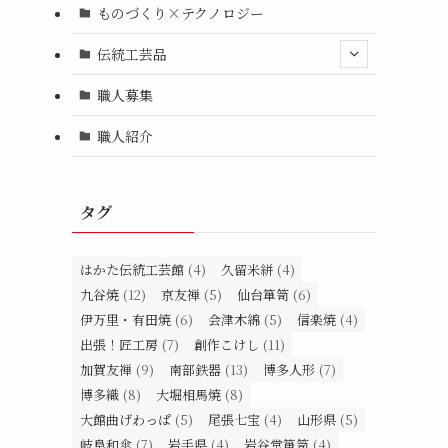
ものづくり×テクノロジー
伝統工芸品
職人募集
職人紹介
タグ
はかた伝統工芸館
(4)
久留米絣
(4)
九谷焼
(12)
京友禅
(5)
仙台箪笥
(6)
伊万里・有田焼
(6)
会津木綿
(5)
信楽焼
(4)
出張！匠工房
(7)
創作こけし
(11)
加賀友禅
(9)
南部鉄器
(13)
博多人形
(7)
博多織
(8)
大堀相馬焼
(8)
大館曲げわっぱ
(5)
尾張七宝
(4)
山形県
(5)
岐阜和傘
(7)
岩手県
(4)
岩谷堂箪笥
(4)