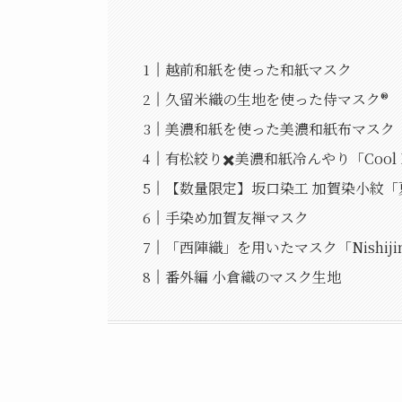
越前和紙を使った和紙マスク
久留米織の生地を使った侍マスク®
美濃和紙を使った美濃和紙布マスク
有松絞り✖️美濃和紙冷んやり「Cool M
【数量限定】坂口染工 加賀染小紋
手染め加賀友禅マスク
「西陣織」を用いたマスク「Nishijin
番外編 小倉織のマスク生地