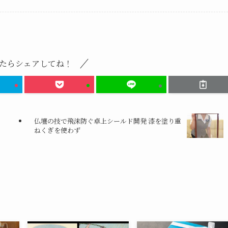
たらシェアしてね！
仏壇の技で飛沫防ぐ卓上シールド開発 漆を塗り重
ねくぎを使わず