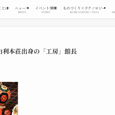
くとは
ニュース
イベント情報
ものづくり×テクノロジー
T
NEWS
EVENT
MONOZUKURI×TECH
I
由利本荘出身の「工房」館長