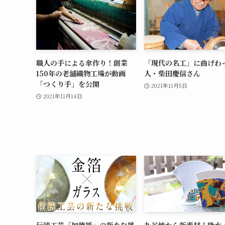
職人の手による傘作り！創業
「現代の名工」に曲げわ
150年の老舗織物工場が動画
人・柴田慶信さん
「つくり手」を公開
2021年11月5日
2021年11月14日
伝統工芸「加飾紙」の新たな挑
九谷焼から新素材！吸水