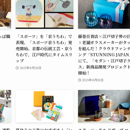
っぱ職
「スポーツ」を「京うちわ」で
藤巻百貨店×江戸切子界の
表現。「スポーツ京うちわ」発
×老舗ガラスメーカーがタ
売開始。京都の伝統工芸・京う
を組んだ！クラウドファン
ちわで、江戸時代にタイムスリ
ング「STUNNING JAPA
ップ
にて、「モダン・江戸切子
ス」新商品開発プロジェク
2021年8月20日
開始！
2021年8月10日
・速乾
夏休みの工作におすすめ！「い
スターバックス リザーブ ロ