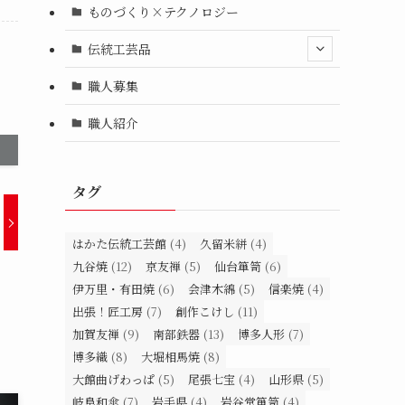
ものづくり×テクノロジー
伝統工芸品
職人募集
職人紹介
タグ
はかた伝統工芸館
(4)
久留米絣
(4)
九谷焼
(12)
京友禅
(5)
仙台箪笥
(6)
伊万里・有田焼
(6)
会津木綿
(5)
信楽焼
(4)
出張！匠工房
(7)
創作こけし
(11)
加賀友禅
(9)
南部鉄器
(13)
博多人形
(7)
博多織
(8)
大堀相馬焼
(8)
大館曲げわっぱ
(5)
尾張七宝
(4)
山形県
(5)
岐阜和傘
(7)
岩手県
(4)
岩谷堂箪笥
(4)