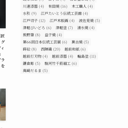
川連漆器
(4)
有田焼
(16)
木工職人
(4)
水引
(9)
江戸たいとう伝統工芸館
(4)
江戸切子
(12)
江戸木版画
(4)
波佐見焼
(5)
津軽びいどろ
(6)
津軽塗
(7)
清水焼
(4)
熊野筆
(8)
益子焼
(4)
巨匠
ッグ
第66回日本伝統工芸展
(6)
萬古焼
(5)
ディ
蒔絵
(8)
西陣織
(20)
越前和紙
(6)
N」
越前打刃物
(4)
越前漆器
(4)
輪島塗
(11)
グラ
鎌倉彫
(5)
駿河竹千筋細工
(6)
トを
高崎だるま
(5)
ー