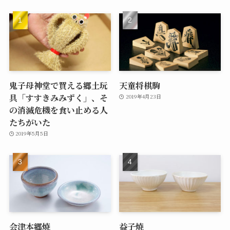
鬼子母神堂で買える郷土玩
天童将棋駒
具「すすきみみずく」、そ
2019年4月23日
の消滅危機を食い止める人
たちがいた
2019年5月5日
会津本郷焼
益子焼