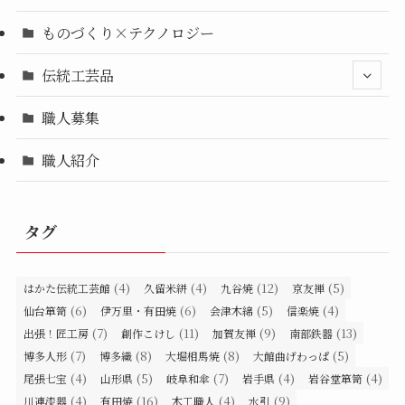
ものづくり×テクノロジー
伝統工芸品
職人募集
職人紹介
タグ
(4)
(4)
(12)
(5)
はかた伝統工芸館
久留米絣
九谷焼
京友禅
(6)
(6)
(5)
(4)
仙台箪笥
伊万里・有田焼
会津木綿
信楽焼
(7)
(11)
(9)
(13)
出張！匠工房
創作こけし
加賀友禅
南部鉄器
(7)
(8)
(8)
(5)
博多人形
博多織
大堀相馬焼
大館曲げわっぱ
(4)
(5)
(7)
(4)
(4)
尾張七宝
山形県
岐阜和傘
岩手県
岩谷堂箪笥
(4)
(16)
(4)
(9)
川連漆器
有田焼
木工職人
水引