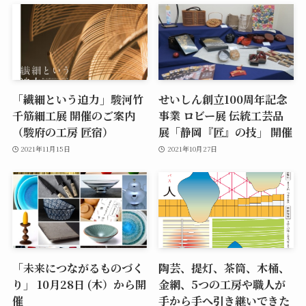
「繊細という迫力」駿河竹
せいしん創立100周年記念
千筋細工展 開催のご案内
事業 ロビー展 伝統工芸品
（駿府の工房 匠宿）
展「静岡『匠』の技」 開催
2021年11月15日
2021年10月27日
「未来につながるものづく
陶芸、提灯、茶筒、木桶、
り」 10月28日 (木）から開
金網、5つの工房や職人が
催
手から手へ引き継いできた