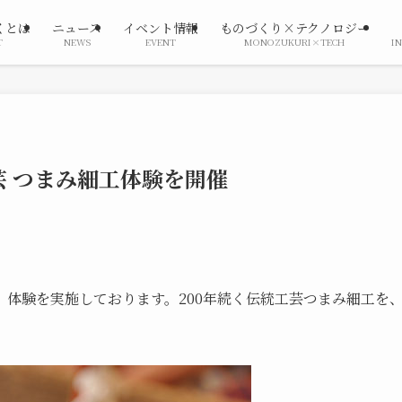
くとは
ニュース
イベント情報
ものづくり×テクノロジー
T
NEWS
EVENT
MONOZUKURI×TECH
I
 つまみ細工体験を開催
体験を実施しております。200年続く伝統工芸つまみ細工を