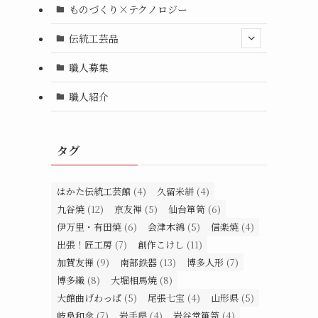
ものづくり×テクノロジー
伝統工芸品
職人募集
職人紹介
タグ
はかた伝統工芸館
(4)
久留米絣
(4)
九谷焼
(12)
京友禅
(5)
仙台箪笥
(6)
伊万里・有田焼
(6)
会津木綿
(5)
信楽焼
(4)
出張！匠工房
(7)
創作こけし
(11)
加賀友禅
(9)
南部鉄器
(13)
博多人形
(7)
博多織
(8)
大堀相馬焼
(8)
大館曲げわっぱ
(5)
尾張七宝
(4)
山形県
(5)
岐阜和傘
(7)
岩手県
(4)
岩谷堂箪笥
(4)